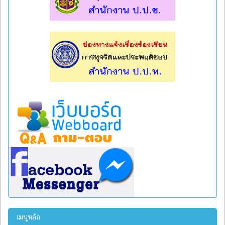
l
l
เมนูหลัก