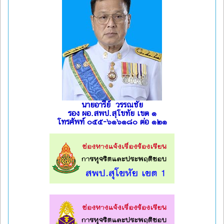
นายอารีย์ วรรณชัย
รอง ผอ.สพป.สุโขทัย เขต ๑
โทรศัพท์ ๐๕๕-๖๑๖๑๘๐ ต่อ ๑๒๑
l
l
l
l