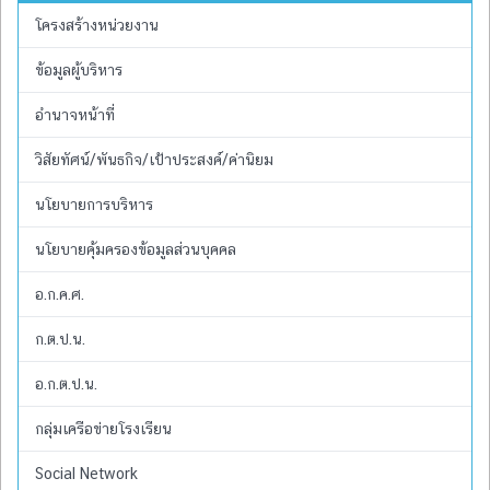
โครงสร้างหน่วยงาน
ข้อมูลผู้บริหาร
อำนาจหน้าที่
วิสัยทัศน์/พันธกิจ/เป้าประสงค์/ค่านิยม
นโยบายการบริหาร
นโยบายคุ้มครองข้อมูลส่วนบุคคล
อ.ก.ค.ศ.
ก.ต.ป.น.
อ.ก.ต.ป.น.
กลุ่มเครือข่ายโรงเรียน
Social Network