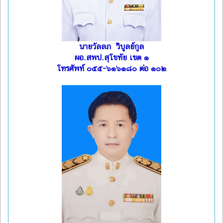
นายวัลลภ วิบูลย์กูล
ผอ.สพป.สุโขทัย เขต ๑
โทรศัพท์ ๐๕๕-๖๑๖๑๘๐ ต่อ ๑๐๒