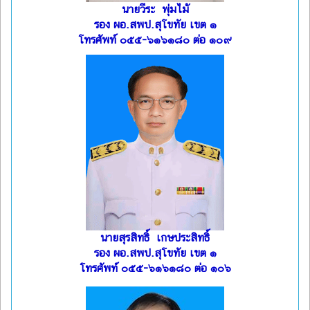
นายวีระ พุ่มไม้
รอง ผอ.สพป.สุโขทัย เขต ๑
โทรศัพท์ ๐๕๕-๖๑๖๑๘๐ ต่อ ๑๐๙
นายสุรสิทธิ์ เกษประสิทธิ์
รอง ผอ.สพป.สุโขทัย เขต ๑
โทรศัพท์ ๐๕๕-๖๑๖๑๘๐ ต่อ ๑๐๖