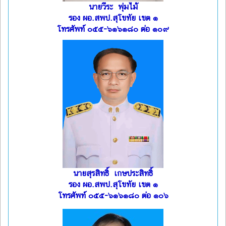
นายวีระ พุ่มไม้
รอง ผอ.สพป.สุโขทัย เขต ๑
โทรศัพท์ ๐๕๕-๖๑๖๑๘๐ ต่อ ๑๐๙
นายสุรสิทธิ์ เกษประสิทธิ์
รอง ผอ.สพป.สุโขทัย เขต ๑
โทรศัพท์ ๐๕๕-๖๑๖๑๘๐ ต่อ ๑๐๖