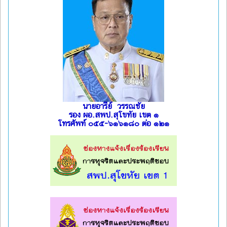
นายอารีย์ วรรณชัย
รอง ผอ.สพป.สุโขทัย เขต ๑
โทรศัพท์ ๐๕๕-๖๑๖๑๘๐ ต่อ ๑๒๑
l
l
l
l