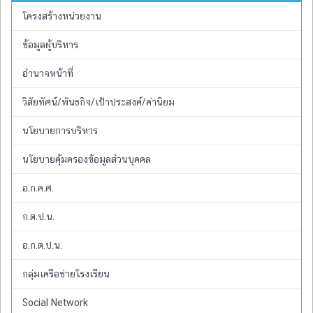
โครงสร้างหน่วยงาน
ข้อมูลผู้บริหาร
อำนาจหน้าที่
วิสัยทัศน์/พันธกิจ/เป้าประสงค์/ค่านิยม
นโยบายการบริหาร
นโยบายคุ้มครองข้อมูลส่วนบุคคล
อ.ก.ค.ศ.
ก.ต.ป.น.
อ.ก.ต.ป.น.
กลุ่มเครือข่ายโรงเรียน
Social Network