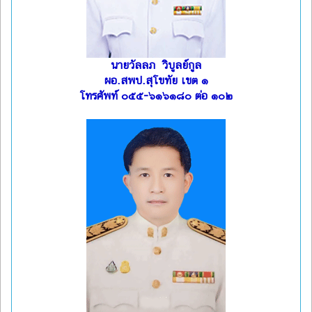
นายวัลลภ วิบูลย์กูล
ผอ.สพป.สุโขทัย เขต ๑
โทรศัพท์ ๐๕๕-๖๑๖๑๘๐ ต่อ ๑๐๒