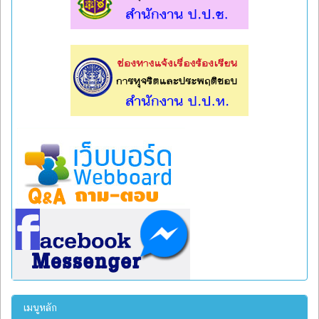
l
l
เมนูหลัก