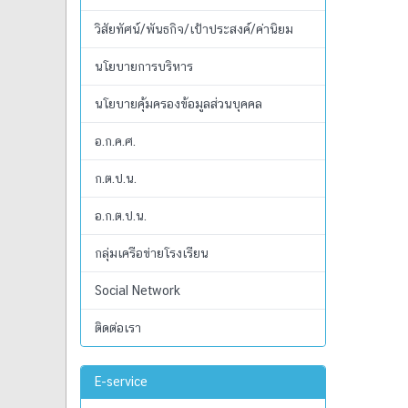
วิสัยทัศน์/พันธกิจ/เป้าประสงค์/ค่านิยม
นโยบายการบริหาร
นโยบายคุ้มครองข้อมูลส่วนบุคคล
อ.ก.ค.ศ.
ก.ต.ป.น.
อ.ก.ต.ป.น.
กลุ่มเครือข่ายโรงเรียน
Social Network
ติดต่อเรา
E-service