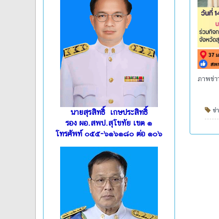
ภาพข่าว
ข่า
นายสุรสิทธิ์ เกษประสิทธิ์
รอง ผอ.สพป.สุโขทัย เขต ๑
โทรศัพท์ ๐๕๕-๖๑๖๑๘๐ ต่อ ๑๐๖