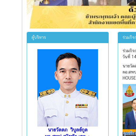
ผู้บริหาร
ร่วมกิ
ร่วมกิ
วันที่ 
นายวัลล
ผอ.สพป
HOUSE 
นายวัลลภ วิบูลย์กูล