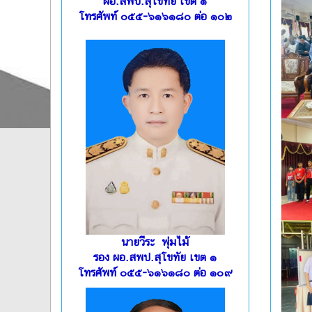
ผอ.สพป.สุโขทัย เขต ๑
โทรศัพท์ ๐๕๕-๖๑๖๑๘๐ ต่อ ๑๐๒
นายวีระ พุ่มไม้
รอง ผอ.สพป.สุโขทัย เขต ๑
โทรศัพท์ ๐๕๕-๖๑๖๑๘๐ ต่อ ๑๐๙