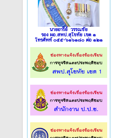
นายอารีย์ วรรณชัย
รอง ผอ.สพป.สุโขทัย เขต ๑
โทรศัพท์ ๐๕๕-๖๑๖๑๘๐ ต่อ ๑๒๑
l
l
l
l
l
l