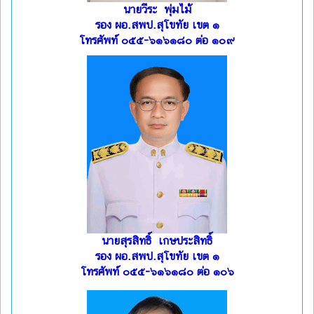
นายวีระ พุ่มไม้
รอง ผอ.สพป.สุโขทัย เขต ๑
โทรศัพท์ ๐๕๕-๖๑๖๑๘๐ ต่อ ๑๐๙
นายสุรสิทธิ์ เกษประสิทธิ์
รอง ผอ.สพป.สุโขทัย เขต ๑
โทรศัพท์ ๐๕๕-๖๑๖๑๘๐ ต่อ ๑๐๖