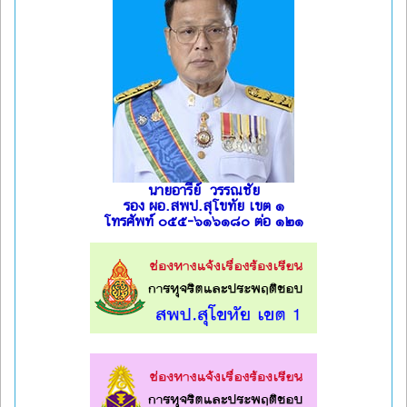
นายอารีย์ วรรณชัย
รอง ผอ.สพป.สุโขทัย เขต ๑
โทรศัพท์ ๐๕๕-๖๑๖๑๘๐ ต่อ ๑๒๑
l
l
l
l