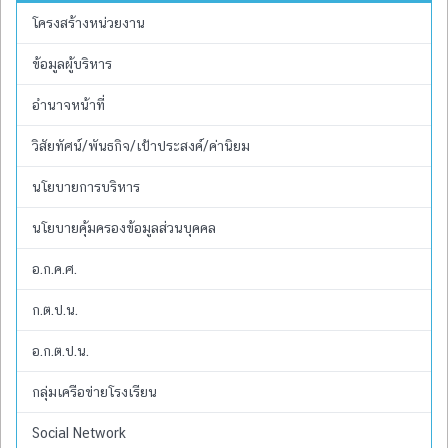
โครงสร้างหน่วยงาน
ข้อมูลผู้บริหาร
อำนาจหน้าที่
วิสัยทัศน์/พันธกิจ/เป้าประสงค์/ค่านิยม
นโยบายการบริหาร
นโยบายคุ้มครองข้อมูลส่วนบุคคล
อ.ก.ค.ศ.
ก.ต.ป.น.
อ.ก.ต.ป.น.
กลุ่มเครือข่ายโรงเรียน
Social Network