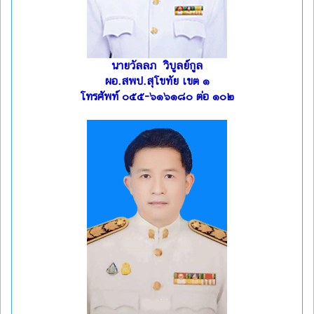
นายวัลลภ วิบูลย์กูล
ผอ.สพป.สุโขทัย เขต ๑
โทรศัพท์ ๐๕๕-๖๑๖๑๘๐ ต่อ ๑๐๒