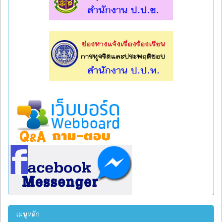
l
l
เมนูหลัก