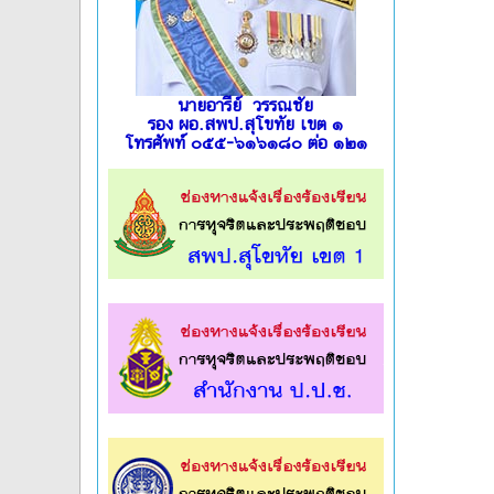
นายอารีย์ วรรณชัย
รอง ผอ.สพป.สุโขทัย เขต ๑
โทรศัพท์ ๐๕๕-๖๑๖๑๘๐ ต่อ ๑๒๑
l
l
l
l
l
l