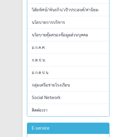
วิสัยทัศน์/พันธกิจ/เป้าประสงค์/ค่านิยม
นโยบายการบริหาร
นโยบายคุ้มครองข้อมูลส่วนบุคคล
อ.ก.ค.ศ.
ก.ต.ป.น.
อ.ก.ต.ป.น.
กลุ่มเครือข่ายโรงเรียน
Social Network
ติดต่อเรา
E-service