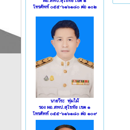
ผอ.สพป.สุโขทัย เขต ๑
โทรศัพท์ ๐๕๕-๖๑๖๑๘๐ ต่อ ๑๐๒
นายวีระ พุ่มไม้
รอง ผอ.สพป.สุโขทัย เขต ๑
โทรศัพท์ ๐๕๕-๖๑๖๑๘๐ ต่อ ๑๐๙