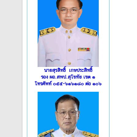
นายสุรสิทธิ์ เกษประสิทธิ์
รอง ผอ.สพป.สุโขทัย เขต ๑
โทรศัพท์ ๐๕๕-๖๑๖๑๘๐ ต่อ ๑๐๖