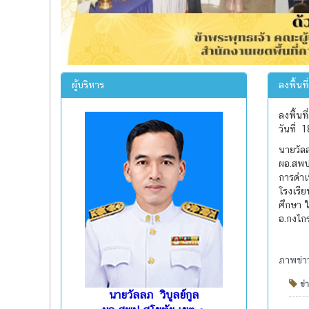
ผู้บริหาร
ลงพื้นท
ลงพื้นท
วันที่
นายวัลล
ผอ.สพป.
การดำเ
โรงเรีย
ศึกษา 
อ.กงไกร
ภาพข่าว
ข่า
นายวัลลภ วิบูลย์กูล