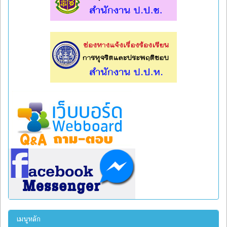
l
l
เมนูหลัก