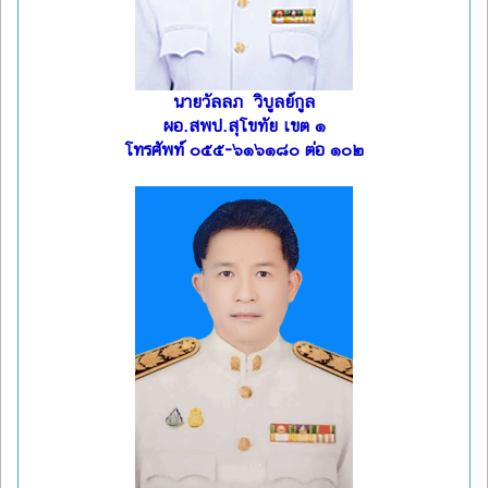
นายวัลลภ วิบูลย์กูล
ผอ.สพป.สุโขทัย เขต ๑
โทรศัพท์ ๐๕๕-๖๑๖๑๘๐ ต่อ ๑๐๒