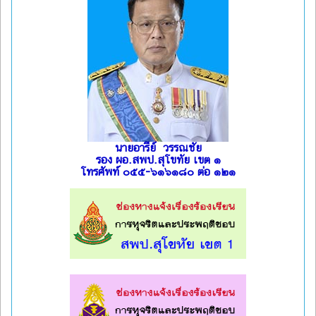
นายอารีย์ วรรณชัย
รอง ผอ.สพป.สุโขทัย เขต ๑
โทรศัพท์ ๐๕๕-๖๑๖๑๘๐ ต่อ ๑๒๑
l
l
l
l