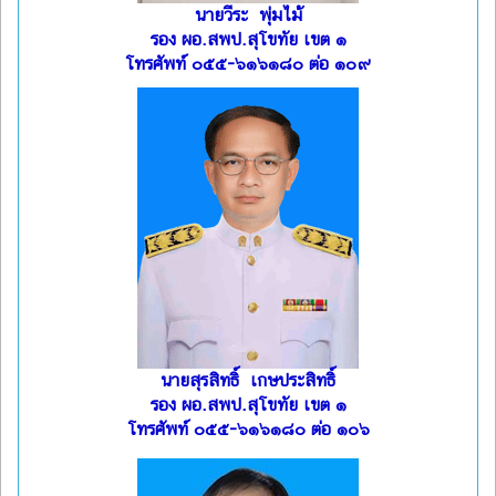
นายวีระ พุ่มไม้
รอง ผอ.สพป.สุโขทัย เขต ๑
โทรศัพท์ ๐๕๕-๖๑๖๑๘๐ ต่อ ๑๐๙
นายสุรสิทธิ์ เกษประสิทธิ์
รอง ผอ.สพป.สุโขทัย เขต ๑
โทรศัพท์ ๐๕๕-๖๑๖๑๘๐ ต่อ ๑๐๖