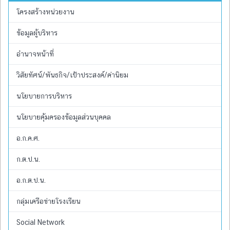
โครงสร้างหน่วยงาน
ข้อมูลผู้บริหาร
อำนาจหน้าที่
วิสัยทัศน์/พันธกิจ/เป้าประสงค์/ค่านิยม
นโยบายการบริหาร
นโยบายคุ้มครองข้อมูลส่วนบุคคล
อ.ก.ค.ศ.
ก.ต.ป.น.
อ.ก.ต.ป.น.
กลุ่มเครือข่ายโรงเรียน
Social Network