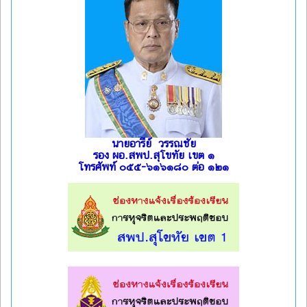
นายอารีย์ วรรณชัย
รอง ผอ.สพป.สุโขทัย เขต ๑
โทรศัพท์ ๐๕๕-๖๑๖๑๘๐ ต่อ ๑๒๑
l
l
l
l