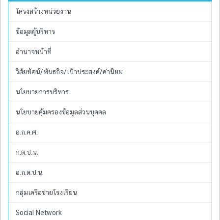
โครงสร้างหน่วยงาน
ข้อมูลผู้บริหาร
อำนาจหน้าที่
วิสัยทัศน์/พันธกิจ/เป้าประสงค์/ค่านิยม
นโยบายการบริหาร
นโยบายคุ้มครองข้อมูลส่วนบุคคล
อ.ก.ค.ศ.
ก.ต.ป.น.
อ.ก.ต.ป.น.
กลุ่มเครือข่ายโรงเรียน
Social Network