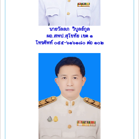
นายวัลลภ วิบูลย์กูล
ผอ.สพป.สุโขทัย เขต ๑
โทรศัพท์ ๐๕๕-๖๑๖๑๘๐ ต่อ ๑๐๒