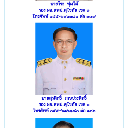
นายวีระ พุ่มไม้
รอง ผอ.สพป.สุโขทัย เขต ๑
โทรศัพท์ ๐๕๕-๖๑๖๑๘๐ ต่อ ๑๐๙
นายสุรสิทธิ์ เกษประสิทธิ์
รอง ผอ.สพป.สุโขทัย เขต ๑
โทรศัพท์ ๐๕๕-๖๑๖๑๘๐ ต่อ ๑๐๖