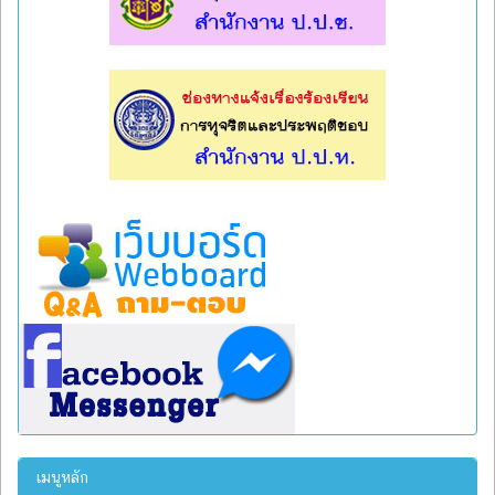
l
l
เมนูหลัก