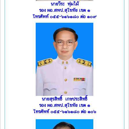
นายวีระ พุ่มไม้
รอง ผอ.สพป.สุโขทัย เขต ๑
โทรศัพท์ ๐๕๕-๖๑๖๑๘๐ ต่อ ๑๐๙
นายสุรสิทธิ์ เกษประสิทธิ์
รอง ผอ.สพป.สุโขทัย เขต ๑
โทรศัพท์ ๐๕๕-๖๑๖๑๘๐ ต่อ ๑๐๖