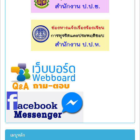
l
l
เมนูหลัก