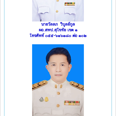
นายวัลลภ วิบูลย์กูล
ผอ.สพป.สุโขทัย เขต ๑
โทรศัพท์ ๐๕๕-๖๑๖๑๘๐ ต่อ ๑๐๒