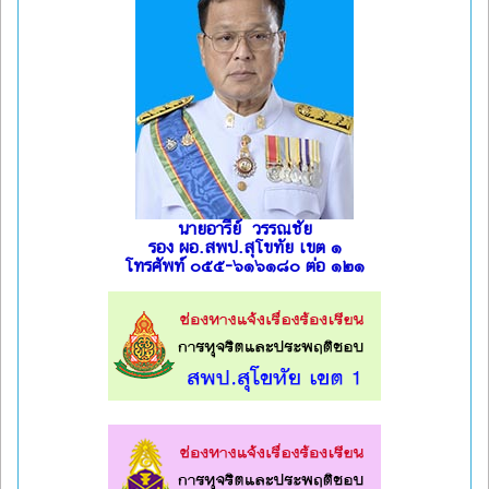
นายอารีย์ วรรณชัย
รอง ผอ.สพป.สุโขทัย เขต ๑
โทรศัพท์ ๐๕๕-๖๑๖๑๘๐ ต่อ ๑๒๑
l
l
l
l