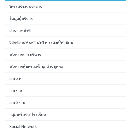
โครงสร้างหน่วยงาน
ข้อมูลผู้บริหาร
อำนาจหน้าที่
วิสัยทัศน์/พันธกิจ/เป้าประสงค์/ค่านิยม
นโยบายการบริหาร
นโยบายคุ้มครองข้อมูลส่วนบุคคล
อ.ก.ค.ศ.
ก.ต.ป.น.
อ.ก.ต.ป.น.
กลุ่มเครือข่ายโรงเรียน
Social Network