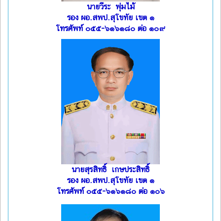
นายวีระ พุ่มไม้
รอง ผอ.สพป.สุโขทัย เขต ๑
โทรศัพท์ ๐๕๕-๖๑๖๑๘๐ ต่อ ๑๐๙
นายสุรสิทธิ์ เกษประสิทธิ์
รอง ผอ.สพป.สุโขทัย เขต ๑
โทรศัพท์ ๐๕๕-๖๑๖๑๘๐ ต่อ ๑๐๖