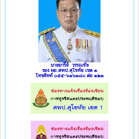
นายอารีย์ วรรณชัย
รอง ผอ.สพป.สุโขทัย เขต ๑
โทรศัพท์ ๐๕๕-๖๑๖๑๘๐ ต่อ ๑๒๑
l
l
l
l