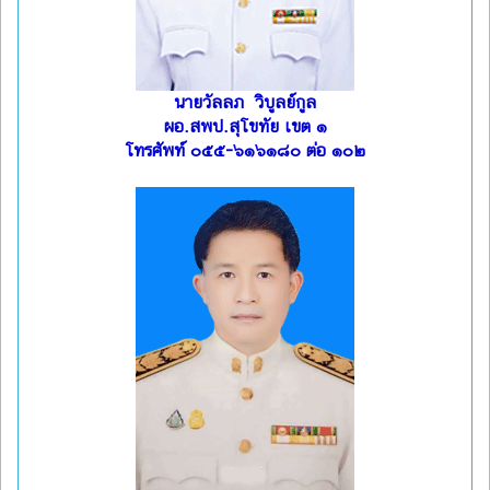
นายวัลลภ วิบูลย์กูล
ผอ.สพป.สุโขทัย เขต ๑
โทรศัพท์ ๐๕๕-๖๑๖๑๘๐ ต่อ ๑๐๒