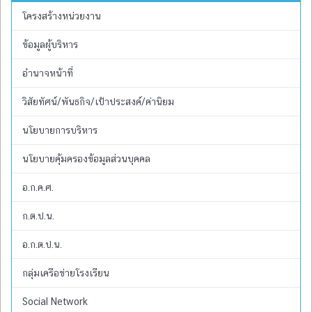
โครงสร้างหน่วยงาน
ข้อมูลผู้บริหาร
อำนาจหน้าที่
วิสัยทัศน์/พันธกิจ/เป้าประสงค์/ค่านิยม
นโยบายการบริหาร
นโยบายคุ้มครองข้อมูลส่วนบุคคล
อ.ก.ค.ศ.
ก.ต.ป.น.
อ.ก.ต.ป.น.
กลุ่มเครือข่ายโรงเรียน
Social Network