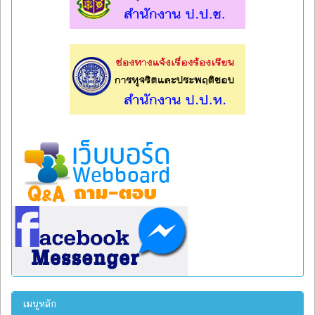
l
l
เมนูหลัก