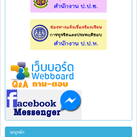
l
l
เมนูหลัก