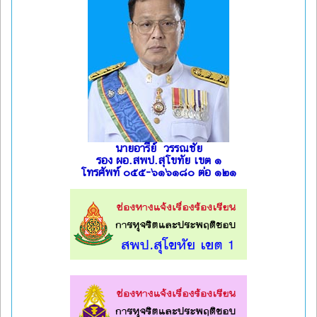
นายอารีย์ วรรณชัย
รอง ผอ.สพป.สุโขทัย เขต ๑
โทรศัพท์ ๐๕๕-๖๑๖๑๘๐ ต่อ ๑๒๑
l
l
l
l