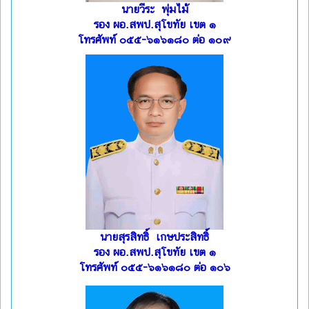
นายวีระ พุ่มไม้
รอง ผอ.สพป.สุโขทัย เขต ๑
โทรศัพท์ ๐๕๕-๖๑๖๑๘๐ ต่อ ๑๐๙
นายสุรสิทธิ์ เกษประสิทธิ์
รอง ผอ.สพป.สุโขทัย เขต ๑
โทรศัพท์ ๐๕๕-๖๑๖๑๘๐ ต่อ ๑๐๖