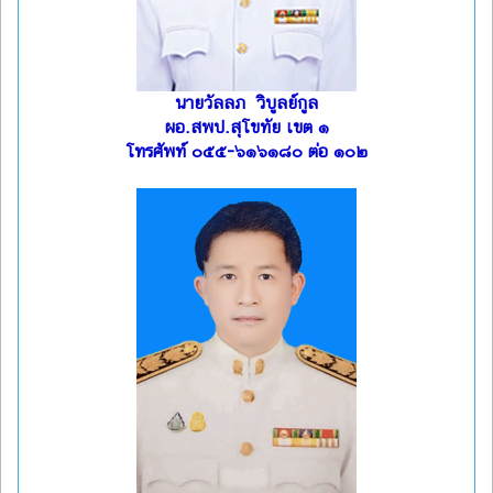
นายวัลลภ วิบูลย์กูล
ผอ.สพป.สุโขทัย เขต ๑
โทรศัพท์ ๐๕๕-๖๑๖๑๘๐ ต่อ ๑๐๒