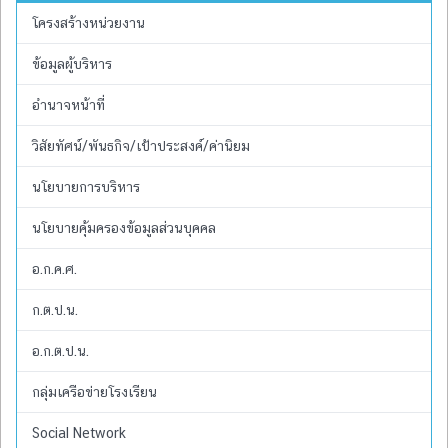
โครงสร้างหน่วยงาน
ข้อมูลผู้บริหาร
อำนาจหน้าที่
วิสัยทัศน์/พันธกิจ/เป้าประสงค์/ค่านิยม
นโยบายการบริหาร
นโยบายคุ้มครองข้อมูลส่วนบุคคล
อ.ก.ค.ศ.
ก.ต.ป.น.
อ.ก.ต.ป.น.
กลุ่มเครือข่ายโรงเรียน
Social Network