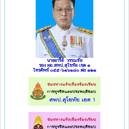
นายอารีย์ วรรณชัย
รอง ผอ.สพป.สุโขทัย เขต ๑
โทรศัพท์ ๐๕๕-๖๑๖๑๘๐ ต่อ ๑๒๑
l
l
l
l