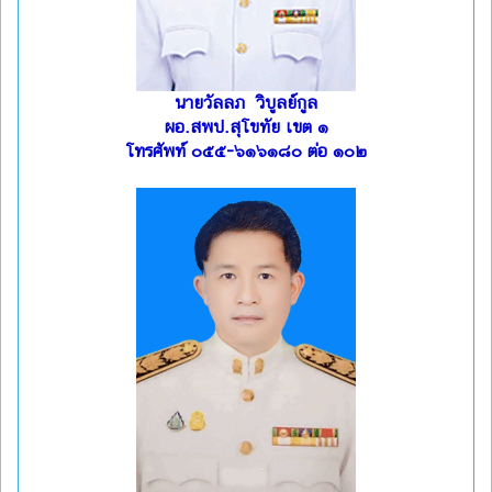
นายวัลลภ วิบูลย์กูล
ผอ.สพป.สุโขทัย เขต ๑
โทรศัพท์ ๐๕๕-๖๑๖๑๘๐ ต่อ ๑๐๒