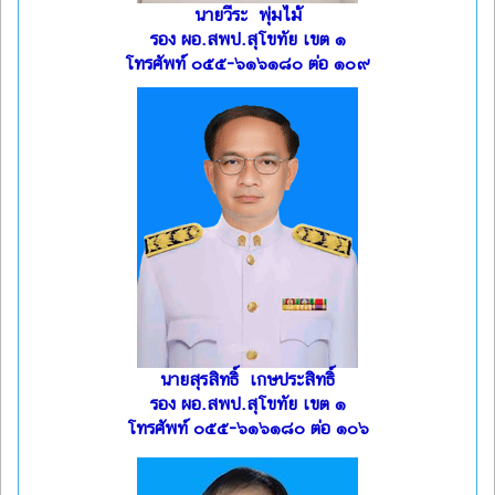
นายวีระ พุ่มไม้
รอง ผอ.สพป.สุโขทัย เขต ๑
โทรศัพท์ ๐๕๕-๖๑๖๑๘๐ ต่อ ๑๐๙
นายสุรสิทธิ์ เกษประสิทธิ์
รอง ผอ.สพป.สุโขทัย เขต ๑
โทรศัพท์ ๐๕๕-๖๑๖๑๘๐ ต่อ ๑๐๖