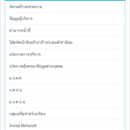
โครงสร้างหน่วยงาน
ข้อมูลผู้บริหาร
อำนาจหน้าที่
วิสัยทัศน์/พันธกิจ/เป้าประสงค์/ค่านิยม
นโยบายการบริหาร
นโยบายคุ้มครองข้อมูลส่วนบุคคล
อ.ก.ค.ศ.
ก.ต.ป.น.
อ.ก.ต.ป.น.
กลุ่มเครือข่ายโรงเรียน
Social Network