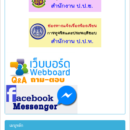
l
l
เมนูหลัก