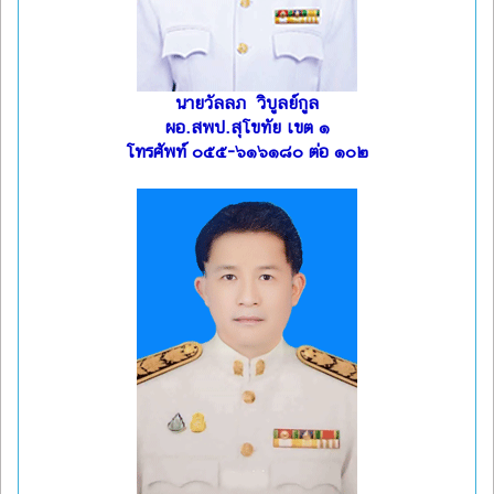
นายวัลลภ วิบูลย์กูล
ผอ.สพป.สุโขทัย เขต ๑
โทรศัพท์ ๐๕๕-๖๑๖๑๘๐ ต่อ ๑๐๒