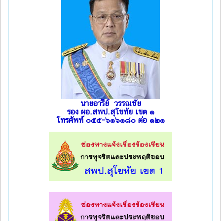
นายอารีย์ วรรณชัย
รอง ผอ.สพป.สุโขทัย เขต ๑
โทรศัพท์ ๐๕๕-๖๑๖๑๘๐ ต่อ ๑๒๑
l
l
l
l