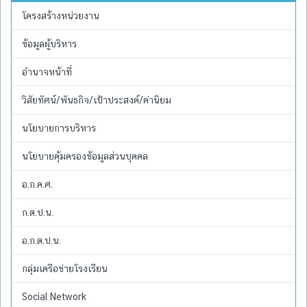
โครงสร้างหน่วยงาน
ข้อมูลผู้บริหาร
อำนาจหน้าที่
วิสัยทัศน์/พันธกิจ/เป้าประสงค์/ค่านิยม
นโยบายการบริหาร
นโยบายคุ้มครองข้อมูลส่วนบุคคล
อ.ก.ค.ศ.
ก.ต.ป.น.
อ.ก.ต.ป.น.
กลุ่มเครือข่ายโรงเรียน
Social Network