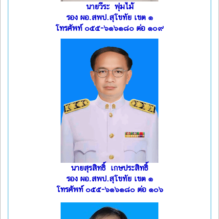
นายวีระ พุ่มไม้
รอง ผอ.สพป.สุโขทัย เขต ๑
โทรศัพท์ ๐๕๕-๖๑๖๑๘๐ ต่อ ๑๐๙
นายสุรสิทธิ์ เกษประสิทธิ์
รอง ผอ.สพป.สุโขทัย เขต ๑
โทรศัพท์ ๐๕๕-๖๑๖๑๘๐ ต่อ ๑๐๖