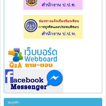
l
l
เมนูหลัก