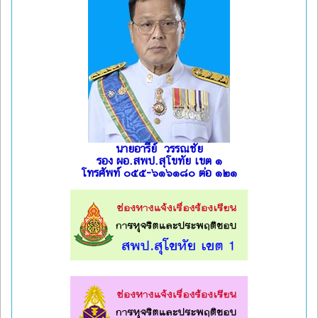
นายอารีย์ วรรณชัย
รอง ผอ.สพป.สุโขทัย เขต ๑
โทรศัพท์ ๐๕๕-๖๑๖๑๘๐ ต่อ ๑๒๑
l
l
l
l