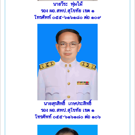
นายวีระ พุ่มไม้
รอง ผอ.สพป.สุโขทัย เขต ๑
โทรศัพท์ ๐๕๕-๖๑๖๑๘๐ ต่อ ๑๐๙
นายสุรสิทธิ์ เกษประสิทธิ์
รอง ผอ.สพป.สุโขทัย เขต ๑
โทรศัพท์ ๐๕๕-๖๑๖๑๘๐ ต่อ ๑๐๖