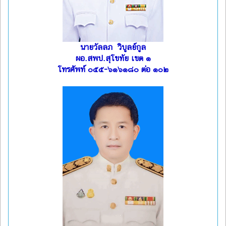
นายวัลลภ วิบูลย์กูล
ผอ.สพป.สุโขทัย เขต ๑
โทรศัพท์ ๐๕๕-๖๑๖๑๘๐ ต่อ ๑๐๒