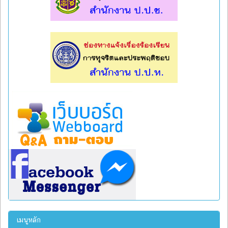
l
l
เมนูหลัก