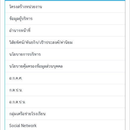
โครงสร้างหน่วยงาน
ข้อมูลผู้บริหาร
อำนาจหน้าที่
วิสัยทัศน์/พันธกิจ/เป้าประสงค์/ค่านิยม
นโยบายการบริหาร
นโยบายคุ้มครองข้อมูลส่วนบุคคล
อ.ก.ค.ศ.
ก.ต.ป.น.
อ.ก.ต.ป.น.
กลุ่มเครือข่ายโรงเรียน
Social Network