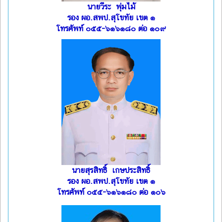
นายวีระ พุ่มไม้
รอง ผอ.สพป.สุโขทัย เขต ๑
โทรศัพท์ ๐๕๕-๖๑๖๑๘๐ ต่อ ๑๐๙
นายสุรสิทธิ์ เกษประสิทธิ์
รอง ผอ.สพป.สุโขทัย เขต ๑
โทรศัพท์ ๐๕๕-๖๑๖๑๘๐ ต่อ ๑๐๖