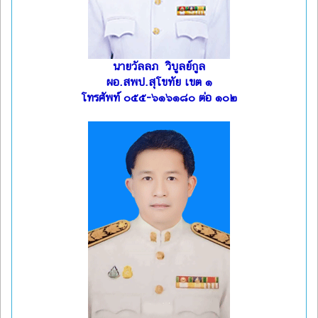
นายวัลลภ วิบูลย์กูล
ผอ.สพป.สุโขทัย เขต ๑
โทรศัพท์ ๐๕๕-๖๑๖๑๘๐ ต่อ ๑๐๒