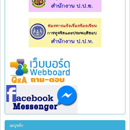
l
l
เมนูหลัก