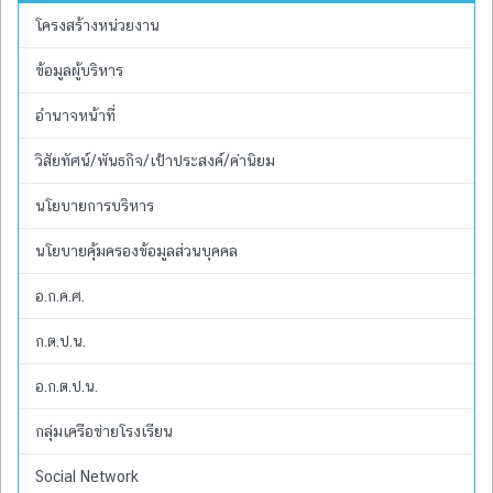
โครงสร้างหน่วยงาน
ข้อมูลผู้บริหาร
อำนาจหน้าที่
วิสัยทัศน์/พันธกิจ/เป้าประสงค์/ค่านิยม
นโยบายการบริหาร
นโยบายคุ้มครองข้อมูลส่วนบุคคล
อ.ก.ค.ศ.
ก.ต.ป.น.
อ.ก.ต.ป.น.
กลุ่มเครือข่ายโรงเรียน
Social Network