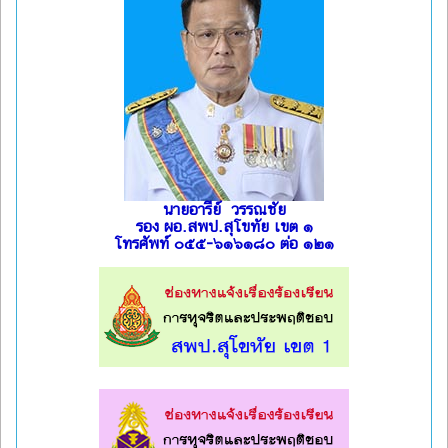
นายอารีย์ วรรณชัย
รอง ผอ.สพป.สุโขทัย เขต ๑
โทรศัพท์ ๐๕๕-๖๑๖๑๘๐ ต่อ ๑๒๑
l
l
l
l