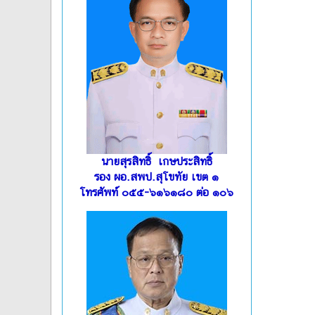
นายสุรสิทธิ์ เกษประสิทธิ์
รอง ผอ.สพป.สุโขทัย เขต ๑
โทรศัพท์ ๐๕๕-๖๑๖๑๘๐ ต่อ ๑๐๖