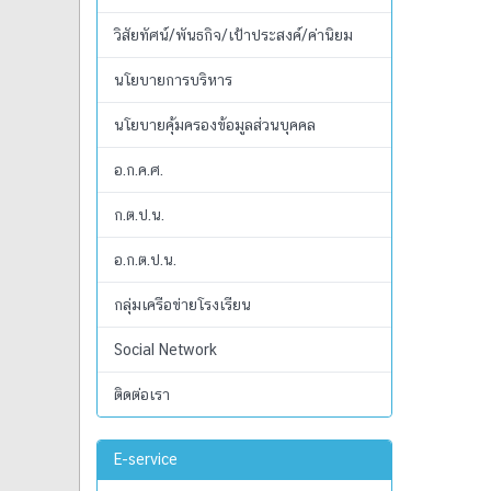
วิสัยทัศน์/พันธกิจ/เป้าประสงค์/ค่านิยม
นโยบายการบริหาร
นโยบายคุ้มครองข้อมูลส่วนบุคคล
อ.ก.ค.ศ.
ก.ต.ป.น.
อ.ก.ต.ป.น.
กลุ่มเครือข่ายโรงเรียน
Social Network
ติดต่อเรา
E-service