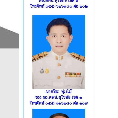
ผอ.สพป.สุโขทัย เขต ๑
โทรศัพท์ ๐๕๕-๖๑๖๑๘๐ ต่อ ๑๐๒
นายวีระ พุ่มไม้
รอง ผอ.สพป.สุโขทัย เขต ๑
โทรศัพท์ ๐๕๕-๖๑๖๑๘๐ ต่อ ๑๐๙