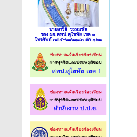
นายอารีย์ วรรณชัย
รอง ผอ.สพป.สุโขทัย เขต ๑
โทรศัพท์ ๐๕๕-๖๑๖๑๘๐ ต่อ ๑๒๑
l
l
l
l
l
l