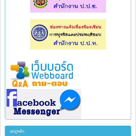
l
l
เมนูหลัก