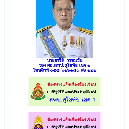
นายอารีย์ วรรณชัย
รอง ผอ.สพป.สุโขทัย เขต ๑
โทรศัพท์ ๐๕๕-๖๑๖๑๘๐ ต่อ ๑๒๑
l
l
l
l