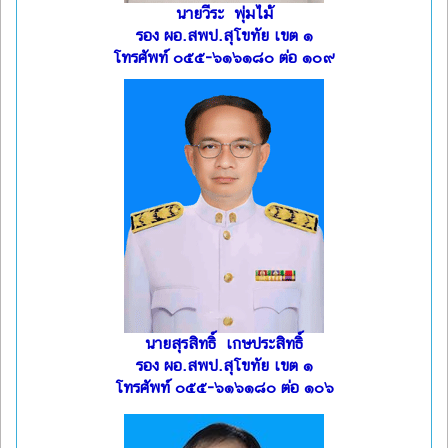
นายวีระ พุ่มไม้
รอง ผอ.สพป.สุโขทัย เขต ๑
โทรศัพท์ ๐๕๕-๖๑๖๑๘๐ ต่อ ๑๐๙
นายสุรสิทธิ์ เกษประสิทธิ์
รอง ผอ.สพป.สุโขทัย เขต ๑
โทรศัพท์ ๐๕๕-๖๑๖๑๘๐ ต่อ ๑๐๖