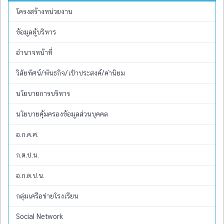
โครงสร้างหน่วยงาน
ข้อมูลผู้บริหาร
อำนาจหน้าที่
วิสัยทัศน์/พันธกิจ/เป้าประสงค์/ค่านิยม
นโยบายการบริหาร
นโยบายคุ้มครองข้อมูลส่วนบุคคล
อ.ก.ค.ศ.
ก.ต.ป.น.
อ.ก.ต.ป.น.
กลุ่มเครือข่ายโรงเรียน
Social Network