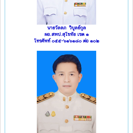
นายวัลลภ วิบูลย์กูล
ผอ.สพป.สุโขทัย เขต ๑
โทรศัพท์ ๐๕๕-๖๑๖๑๘๐ ต่อ ๑๐๒