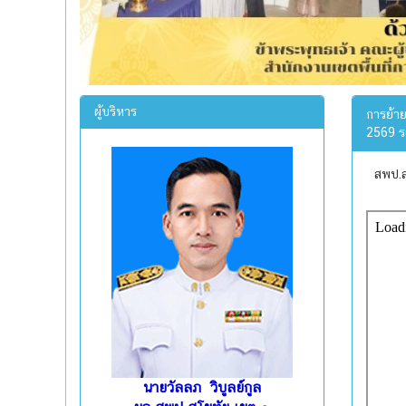
ผู้บริหาร
การย้า
2569 รอ
สพป.ส
นายวัลลภ วิบูลย์กูล