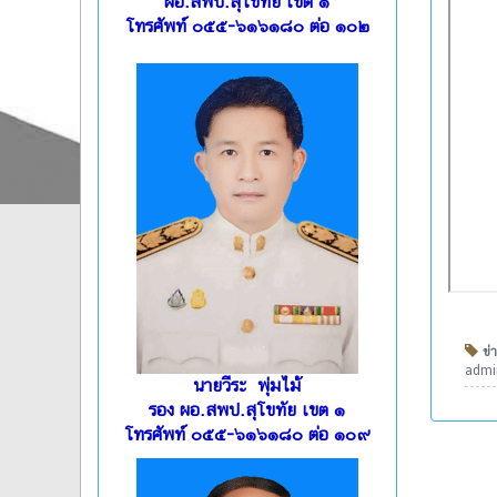
ผอ.สพป.สุโขทัย เขต ๑
โทรศัพท์ ๐๕๕-๖๑๖๑๘๐ ต่อ ๑๐๒
ข่า
admin
นายวีระ พุ่มไม้
รอง ผอ.สพป.สุโขทัย เขต ๑
โทรศัพท์ ๐๕๕-๖๑๖๑๘๐ ต่อ ๑๐๙