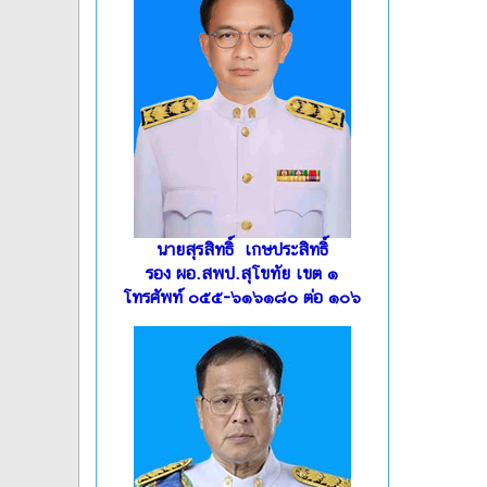
นายสุรสิทธิ์ เกษประสิทธิ์
รอง ผอ.สพป.สุโขทัย เขต ๑
โทรศัพท์ ๐๕๕-๖๑๖๑๘๐ ต่อ ๑๐๖