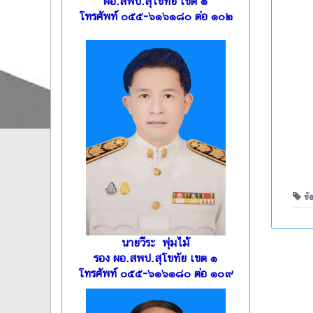
ผอ.สพป.สุโขทัย เขต ๑
โทรศัพท์ ๐๕๕-๖๑๖๑๘๐ ต่อ ๑๐๒
ข้อ
นายวีระ พุ่มไม้
รอง ผอ.สพป.สุโขทัย เขต ๑
โทรศัพท์ ๐๕๕-๖๑๖๑๘๐ ต่อ ๑๐๙