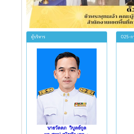
ผู้บริหาร
O25-กา
นายวัลลภ วิบูลย์กูล