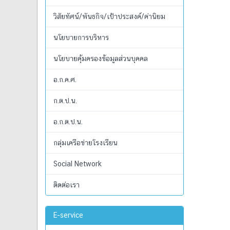
วิสัยทัศน์/พันธกิจ/เป้าประสงค์/ค่านิยม
นโยบายการบริหาร
นโยบายคุ้มครองข้อมูลส่วนบุคคล
อ.ก.ค.ศ.
ก.ต.ป.น.
อ.ก.ต.ป.น.
กลุ่มเครือข่ายโรงเรียน
Social Network
ติดต่อเรา
E-service