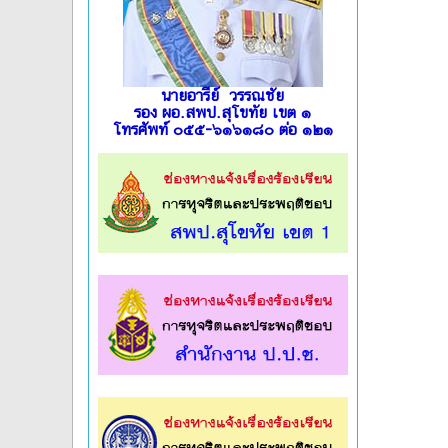
นายอารีย์ วรรณชัย
รอง ผอ.สพป.สุโขทัย เขต ๑
โทรศัพท์ ๐๕๕-๖๑๖๑๘๐ ต่อ ๑๒๑
l
l
l
l
l
l