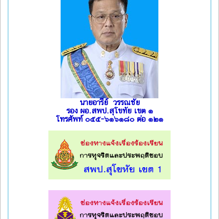
นายอารีย์ วรรณชัย
รอง ผอ.สพป.สุโขทัย เขต ๑
โทรศัพท์ ๐๕๕-๖๑๖๑๘๐ ต่อ ๑๒๑
l
l
l
l