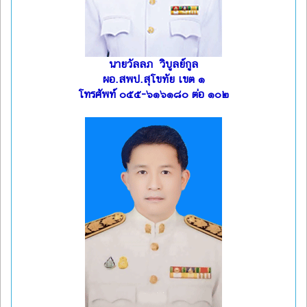
นายวัลลภ วิบูลย์กูล
ผอ.สพป.สุโขทัย เขต ๑
โทรศัพท์ ๐๕๕-๖๑๖๑๘๐ ต่อ ๑๐๒