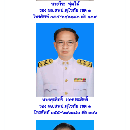
นายวีระ พุ่มไม้
รอง ผอ.สพป.สุโขทัย เขต ๑
โทรศัพท์ ๐๕๕-๖๑๖๑๘๐ ต่อ ๑๐๙
นายสุรสิทธิ์ เกษประสิทธิ์
รอง ผอ.สพป.สุโขทัย เขต ๑
โทรศัพท์ ๐๕๕-๖๑๖๑๘๐ ต่อ ๑๐๖