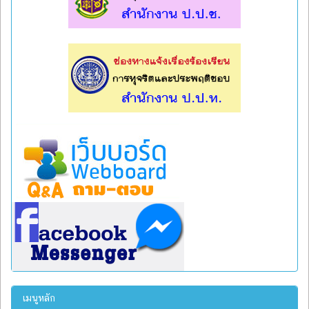
l
l
เมนูหลัก