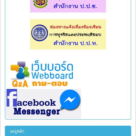
l
l
เมนูหลัก