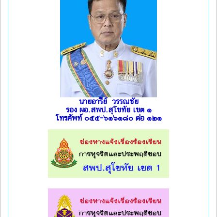
นายอารีย์ วรรณชัย
รอง ผอ.สพป.สุโขทัย เขต ๑
โทรศัพท์ ๐๕๕-๖๑๖๑๘๐ ต่อ ๑๒๑
l
l
l
l