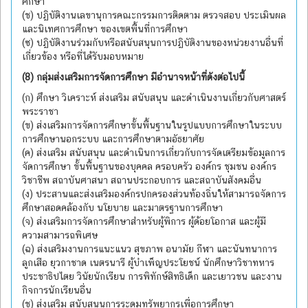
ศึกษา
(ช) ปฏิบัติงานเลขานุการคณะกรรมการติดตาม ตรวจสอบ ประเมินผล
และนิเทศการศึกษา ของเขตพื้นที่การศึกษา
(ซ) ปฏิบัติงานร่วมกับหรือสนับสนุนการปฏิบัติงานของหน่วยงานอื่นที่
เกี่ยวข้อง หรือที่ได้รับมอบหมาย
(8) กลุ่มส่งเสริมการจัดการศึกษา มีอำนาจหน้าที่ดังต่อไปนี้
(ก) ศึกษา วิเคราะห์ ส่งเสริม สนับสนุน และดำเนินงานเกี่ยวกับศาสตร์
พระราชา
(ข) ส่งเสริมการจัดการศึกษาขั้นพื้นฐานในรูปแบบการศึกษาในระบบ
การศึกษานอกระบบ และการศึกษาตามอัธยาศัย
(ค) ส่งเสริม สนับสนุน และดำเนินการเกี่ยวกับการจัดเตรียมข้อมูลการ
จัดการศึกษา ขั้นพื้นฐานของบุคคล ครอบครัว องค์กร ชุมชน องค์กร
วิชาชีพ สถาบันศาสนา สถานประกอบการ และสถาบันสังคมอื่น
(ง) ประสานและส่งเสริมองค์กรปกครองส่วนท้องถิ่นให้สามารถจัดการ
ศึกษาสอดคล้องกับ นโยบาย และมาตรฐานการศึกษา
(จ) ส่งเสริมการจัดการศึกษาสำหรับผู้พิการ ผู้ด้อยโอกาส และผู้มี
ความสามารถพิเศษ
(ฉ) ส่งเสริมงานการแนะแนว สุขภาพ อนามัย กีฬา และนันทนาการ
ลูกเสือ ยุวกาชาด เนตรนารี ผู้บำเพ็ญประโยชน์ นักศึกษาวิชาทหาร
ประชาธิปไตย วินัยนักเรียน การพิทักษ์สิทธิเด็ก และเยาวชน และงาน
กิจการนักเรียนอื่น
(ช) ส่งเสริม สนับสนุนการระดมทรัพยากรเพื่อการศึกษา