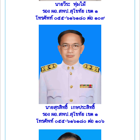
นายวีระ พุ่มไม้
รอง ผอ.สพป.สุโขทัย เขต ๑
โทรศัพท์ ๐๕๕-๖๑๖๑๘๐ ต่อ ๑๐๙
นายสุรสิทธิ์ เกษประสิทธิ์
รอง ผอ.สพป.สุโขทัย เขต ๑
โทรศัพท์ ๐๕๕-๖๑๖๑๘๐ ต่อ ๑๐๖