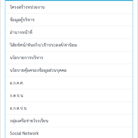
โครงสร้างหน่วยงาน
ข้อมูลผู้บริหาร
อำนาจหน้าที่
วิสัยทัศน์/พันธกิจ/เป้าประสงค์/ค่านิยม
นโยบายการบริหาร
นโยบายคุ้มครองข้อมูลส่วนบุคคล
อ.ก.ค.ศ.
ก.ต.ป.น.
อ.ก.ต.ป.น.
กลุ่มเครือข่ายโรงเรียน
Social Network