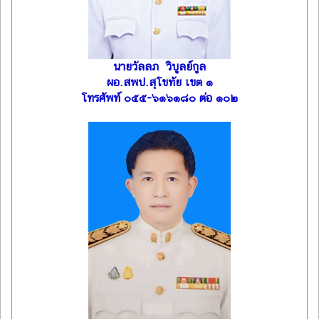
นายวัลลภ วิบูลย์กูล
ผอ.สพป.สุโขทัย เขต ๑
โทรศัพท์ ๐๕๕-๖๑๖๑๘๐ ต่อ ๑๐๒