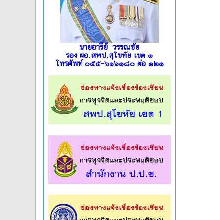
นายอารีย์ วรรณชัย
รอง ผอ.สพป.สุโขทัย เขต ๑
โทรศัพท์ ๐๕๕-๖๑๖๑๘๐ ต่อ ๑๒๑
l
l
l
l
l
l