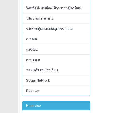
วิสัยทัศน์/พันธกิจ/เป้าประสงค์/ค่านิยม
นโยบายการบริหาร
นโยบายคุ้มครองข้อมูลส่วนบุคคล
อ.ก.ค.ศ.
ก.ต.ป.น.
อ.ก.ต.ป.น.
กลุ่มเครือข่ายโรงเรียน
Social Network
ติดต่อเรา
E-service