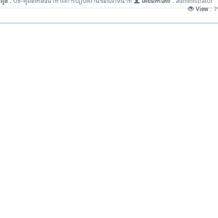
มูล :
O8-คู่มือหรือแนวทางงการปฏิบัติงานของเจ้าหน้าที่
เผยแพร่โดย :
administrator
View :
7