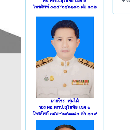
ผอ.สพป.สุโขทัย เขต ๑
ข้อ
โทรศัพท์ ๐๕๕-๖๑๖๑๘๐ ต่อ ๑๐๒
นายวีระ พุ่มไม้
รอง ผอ.สพป.สุโขทัย เขต ๑
โทรศัพท์ ๐๕๕-๖๑๖๑๘๐ ต่อ ๑๐๙