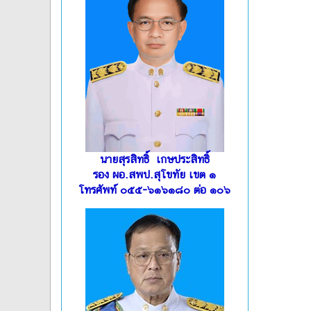
นายสุรสิทธิ์ เกษประสิทธิ์
รอง ผอ.สพป.สุโขทัย เขต ๑
โทรศัพท์ ๐๕๕-๖๑๖๑๘๐ ต่อ ๑๐๖