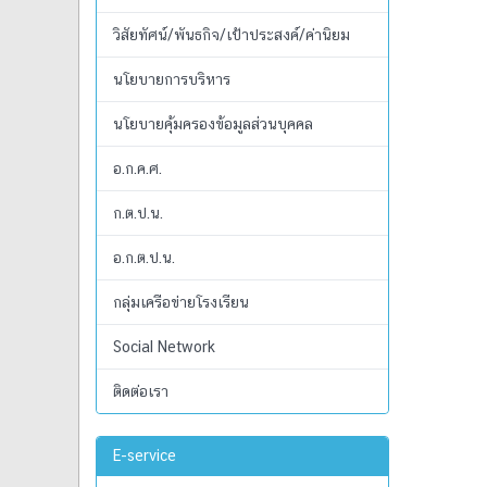
วิสัยทัศน์/พันธกิจ/เป้าประสงค์/ค่านิยม
นโยบายการบริหาร
นโยบายคุ้มครองข้อมูลส่วนบุคคล
อ.ก.ค.ศ.
ก.ต.ป.น.
อ.ก.ต.ป.น.
กลุ่มเครือข่ายโรงเรียน
Social Network
ติดต่อเรา
E-service