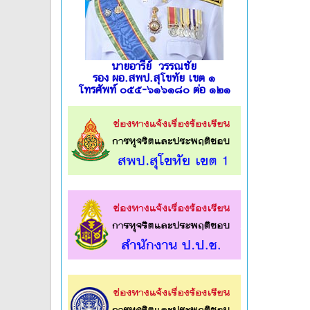
นายอารีย์ วรรณชัย
รอง ผอ.สพป.สุโขทัย เขต ๑
โทรศัพท์ ๐๕๕-๖๑๖๑๘๐ ต่อ ๑๒๑
l
l
l
l
l
l