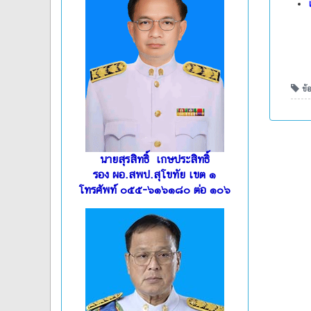
ข้อ
นายสุรสิทธิ์ เกษประสิทธิ์
รอง ผอ.สพป.สุโขทัย เขต ๑
โทรศัพท์ ๐๕๕-๖๑๖๑๘๐ ต่อ ๑๐๖