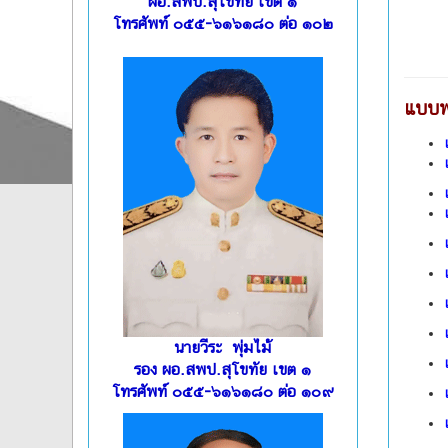
ผอ.สพป.สุโขทัย เขต ๑
โทรศัพท์ ๐๕๕-๖๑๖๑๘๐ ต่อ ๑๐๒
แบบฟ
นายวีระ พุ่มไม้
รอง ผอ.สพป.สุโขทัย เขต ๑
โทรศัพท์ ๐๕๕-๖๑๖๑๘๐ ต่อ ๑๐๙