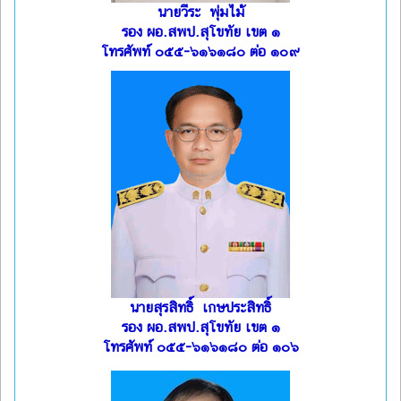
นายวีระ พุ่มไม้
รอง ผอ.สพป.สุโขทัย เขต ๑
โทรศัพท์ ๐๕๕-๖๑๖๑๘๐ ต่อ ๑๐๙
นายสุรสิทธิ์ เกษประสิทธิ์
รอง ผอ.สพป.สุโขทัย เขต ๑
โทรศัพท์ ๐๕๕-๖๑๖๑๘๐ ต่อ ๑๐๖