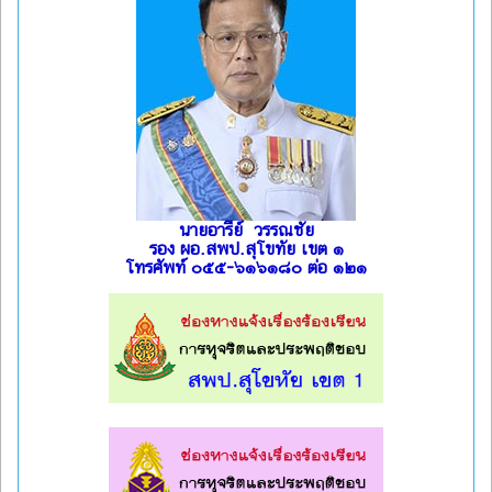
นายอารีย์ วรรณชัย
รอง ผอ.สพป.สุโขทัย เขต ๑
โทรศัพท์ ๐๕๕-๖๑๖๑๘๐ ต่อ ๑๒๑
l
l
l
l