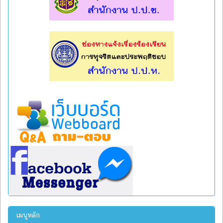
l
l
เมนูหลัก