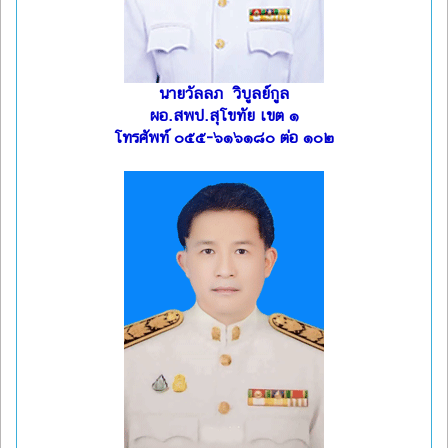
นายวัลลภ วิบูลย์กูล
ผอ.สพป.สุโขทัย เขต ๑
โทรศัพท์ ๐๕๕-๖๑๖๑๘๐ ต่อ ๑๐๒