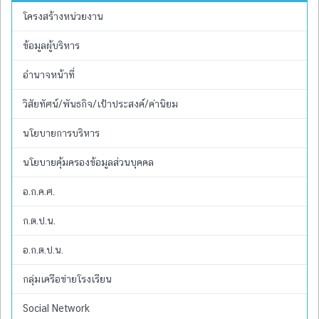
โครงสร้างหน่วยงาน
ข้อมูลผู้บริหาร
อำนาจหน้าที่
วิสัยทัศน์/พันธกิจ/เป้าประสงค์/ค่านิยม
นโยบายการบริหาร
นโยบายคุ้มครองข้อมูลส่วนบุคคล
อ.ก.ค.ศ.
ก.ต.ป.น.
อ.ก.ต.ป.น.
กลุ่มเครือข่ายโรงเรียน
Social Network