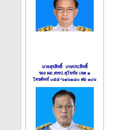
นายสุรสิทธิ์ เกษประสิทธิ์
รอง ผอ.สพป.สุโขทัย เขต ๑
โทรศัพท์ ๐๕๕-๖๑๖๑๘๐ ต่อ ๑๐๖