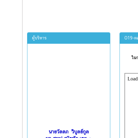
ผู้บริหาร
O19-ผล
ในก
นายวัลลภ วิบูลย์กูล