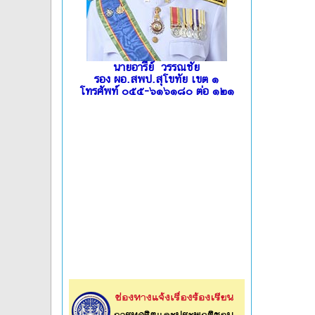
นายอารีย์ วรรณชัย
รอง ผอ.สพป.สุโขทัย เขต ๑
โทรศัพท์ ๐๕๕-๖๑๖๑๘๐ ต่อ ๑๒๑
l
l
l
l
l
l