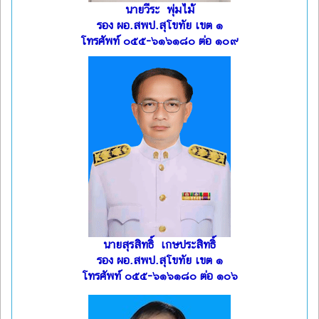
นายวีระ พุ่มไม้
รอง ผอ.สพป.สุโขทัย เขต ๑
โทรศัพท์ ๐๕๕-๖๑๖๑๘๐ ต่อ ๑๐๙
นายสุรสิทธิ์ เกษประสิทธิ์
รอง ผอ.สพป.สุโขทัย เขต ๑
โทรศัพท์ ๐๕๕-๖๑๖๑๘๐ ต่อ ๑๐๖