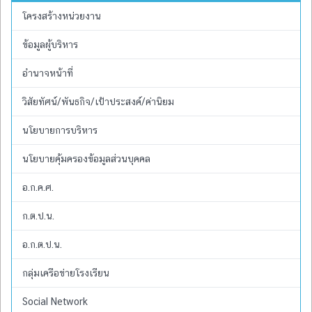
โครงสร้างหน่วยงาน
ข้อมูลผู้บริหาร
อำนาจหน้าที่
วิสัยทัศน์/พันธกิจ/เป้าประสงค์/ค่านิยม
นโยบายการบริหาร
นโยบายคุ้มครองข้อมูลส่วนบุคคล
อ.ก.ค.ศ.
ก.ต.ป.น.
อ.ก.ต.ป.น.
กลุ่มเครือข่ายโรงเรียน
Social Network