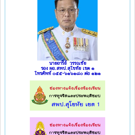
นายอารีย์ วรรณชัย
รอง ผอ.สพป.สุโขทัย เขต ๑
โทรศัพท์ ๐๕๕-๖๑๖๑๘๐ ต่อ ๑๒๑
l
l
l
l