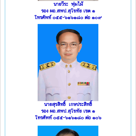
นายวีระ พุ่มไม้
รอง ผอ.สพป.สุโขทัย เขต ๑
โทรศัพท์ ๐๕๕-๖๑๖๑๘๐ ต่อ ๑๐๙
นายสุรสิทธิ์ เกษประสิทธิ์
รอง ผอ.สพป.สุโขทัย เขต ๑
โทรศัพท์ ๐๕๕-๖๑๖๑๘๐ ต่อ ๑๐๖