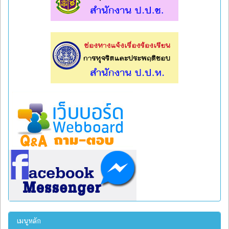
l
l
เมนูหลัก