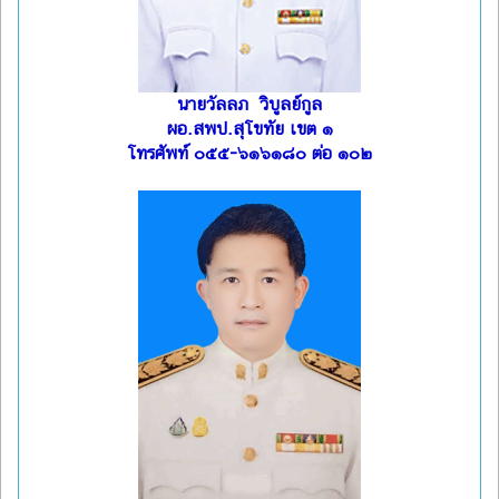
นายวัลลภ วิบูลย์กูล
ผอ.สพป.สุโขทัย เขต ๑
โทรศัพท์ ๐๕๕-๖๑๖๑๘๐ ต่อ ๑๐๒