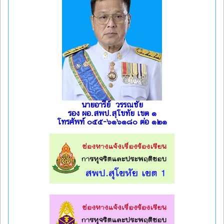
นายอารีย์ วรรณชัย
รอง ผอ.สพป.สุโขทัย เขต ๑
โทรศัพท์ ๐๕๕-๖๑๖๑๘๐ ต่อ ๑๒๑
l
l
l
l