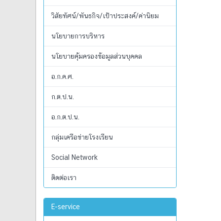
วิสัยทัศน์/พันธกิจ/เป้าประสงค์/ค่านิยม
นโยบายการบริหาร
นโยบายคุ้มครองข้อมูลส่วนบุคคล
อ.ก.ค.ศ.
ก.ต.ป.น.
อ.ก.ต.ป.น.
กลุ่มเครือข่ายโรงเรียน
Social Network
ติดต่อเรา
E-service