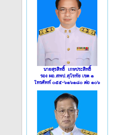
นายสุรสิทธิ์ เกษประสิทธิ์
รอง ผอ.สพป.สุโขทัย เขต ๑
โทรศัพท์ ๐๕๕-๖๑๖๑๘๐ ต่อ ๑๐๖