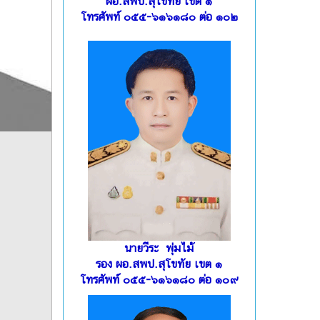
ผอ.สพป.สุโขทัย เขต ๑
โทรศัพท์ ๐๕๕-๖๑๖๑๘๐ ต่อ ๑๐๒
นายวีระ พุ่มไม้
รอง ผอ.สพป.สุโขทัย เขต ๑
โทรศัพท์ ๐๕๕-๖๑๖๑๘๐ ต่อ ๑๐๙