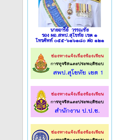
นายอารีย์ วรรณชัย
รอง ผอ.สพป.สุโขทัย เขต ๑
โทรศัพท์ ๐๕๕-๖๑๖๑๘๐ ต่อ ๑๒๑
l
l
l
l
l
l