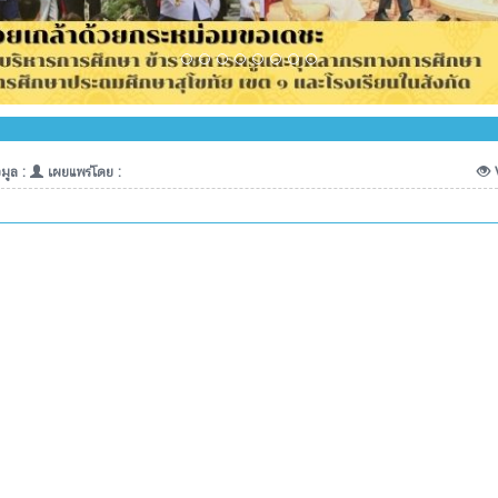
มูล :
เผยแพร่โดย :
V