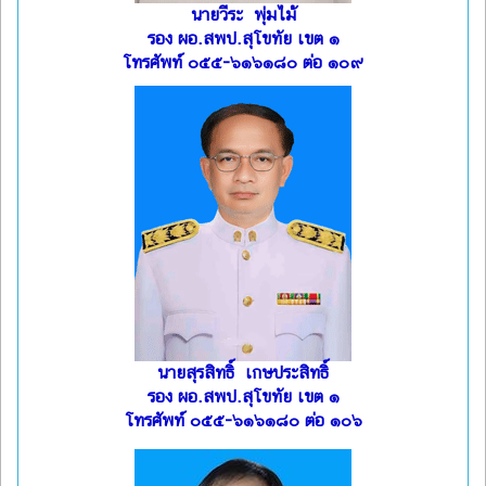
นายวีระ พุ่มไม้
รอง ผอ.สพป.สุโขทัย เขต ๑
โทรศัพท์ ๐๕๕-๖๑๖๑๘๐ ต่อ ๑๐๙
นายสุรสิทธิ์ เกษประสิทธิ์
รอง ผอ.สพป.สุโขทัย เขต ๑
โทรศัพท์ ๐๕๕-๖๑๖๑๘๐ ต่อ ๑๐๖