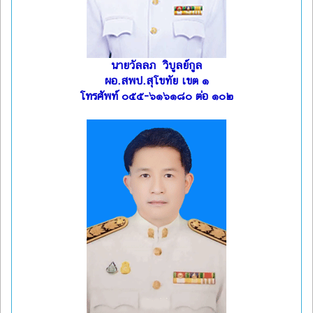
นายวัลลภ วิบูลย์กูล
ผอ.สพป.สุโขทัย เขต ๑
โทรศัพท์ ๐๕๕-๖๑๖๑๘๐ ต่อ ๑๐๒