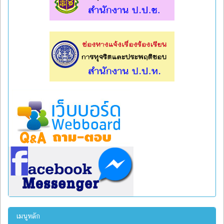
l
l
เมนูหลัก