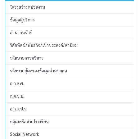
โครงสร้างหน่วยงาน
ข้อมูลผู้บริหาร
อำนาจหน้าที่
วิสัยทัศน์/พันธกิจ/เป้าประสงค์/ค่านิยม
นโยบายการบริหาร
นโยบายคุ้มครองข้อมูลส่วนบุคคล
อ.ก.ค.ศ.
ก.ต.ป.น.
อ.ก.ต.ป.น.
กลุ่มเครือข่ายโรงเรียน
Social Network