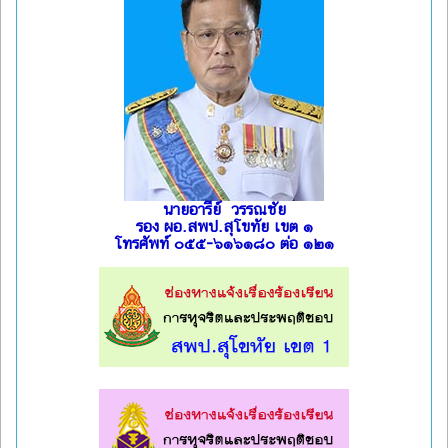
นายอารีย์ วรรณชัย
รอง ผอ.สพป.สุโขทัย เขต ๑
โทรศัพท์ ๐๕๕-๖๑๖๑๘๐ ต่อ ๑๒๑
l
l
l
l