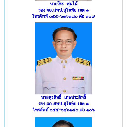
นายวีระ พุ่มไม้
รอง ผอ.สพป.สุโขทัย เขต ๑
โทรศัพท์ ๐๕๕-๖๑๖๑๘๐ ต่อ ๑๐๙
นายสุรสิทธิ์ เกษประสิทธิ์
รอง ผอ.สพป.สุโขทัย เขต ๑
โทรศัพท์ ๐๕๕-๖๑๖๑๘๐ ต่อ ๑๐๖