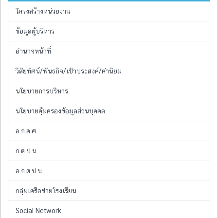
โครงสร้างหน่วยงาน
ข้อมูลผู้บริหาร
อำนาจหน้าที่
วิสัยทัศน์/พันธกิจ/เป้าประสงค์/ค่านิยม
นโยบายการบริหาร
นโยบายคุ้มครองข้อมูลส่วนบุคคล
อ.ก.ค.ศ.
ก.ต.ป.น.
อ.ก.ต.ป.น.
กลุ่มเครือข่ายโรงเรียน
Social Network