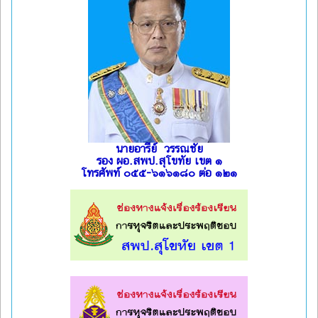
นายอารีย์ วรรณชัย
รอง ผอ.สพป.สุโขทัย เขต ๑
โทรศัพท์ ๐๕๕-๖๑๖๑๘๐ ต่อ ๑๒๑
l
l
l
l