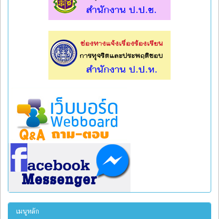
l
l
เมนูหลัก