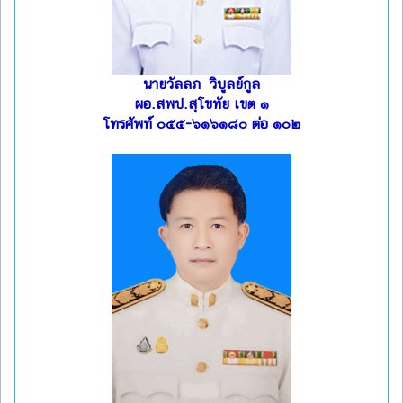
นายวัลลภ วิบูลย์กูล
ผอ.สพป.สุโขทัย เขต ๑
โทรศัพท์ ๐๕๕-๖๑๖๑๘๐ ต่อ ๑๐๒