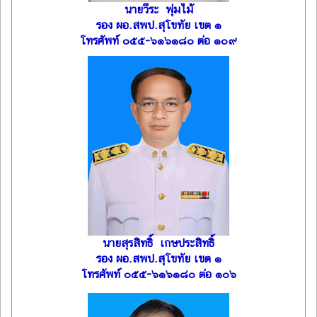
นายวีระ พุ่มไม้
รอง ผอ.สพป.สุโขทัย เขต ๑
โทรศัพท์ ๐๕๕-๖๑๖๑๘๐ ต่อ ๑๐๙
นายสุรสิทธิ์ เกษประสิทธิ์
รอง ผอ.สพป.สุโขทัย เขต ๑
โทรศัพท์ ๐๕๕-๖๑๖๑๘๐ ต่อ ๑๐๖