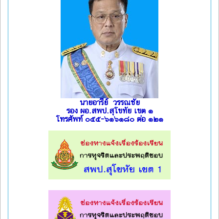
นายอารีย์ วรรณชัย
รอง ผอ.สพป.สุโขทัย เขต ๑
โทรศัพท์ ๐๕๕-๖๑๖๑๘๐ ต่อ ๑๒๑
l
l
l
l