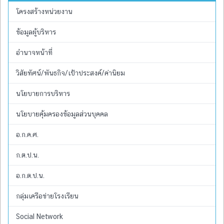
โครงสร้างหน่วยงาน
ข้อมูลผู้บริหาร
อำนาจหน้าที่
วิสัยทัศน์/พันธกิจ/เป้าประสงค์/ค่านิยม
นโยบายการบริหาร
นโยบายคุ้มครองข้อมูลส่วนบุคคล
อ.ก.ค.ศ.
ก.ต.ป.น.
อ.ก.ต.ป.น.
กลุ่มเครือข่ายโรงเรียน
Social Network