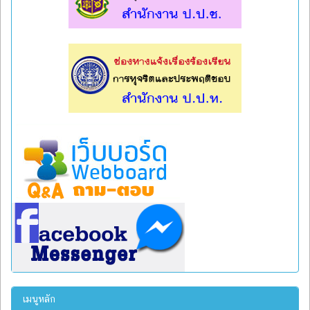
l
l
เมนูหลัก