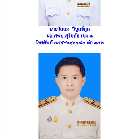
นายวัลลภ วิบูลย์กูล
ผอ.สพป.สุโขทัย เขต ๑
โทรศัพท์ ๐๕๕-๖๑๖๑๘๐ ต่อ ๑๐๒