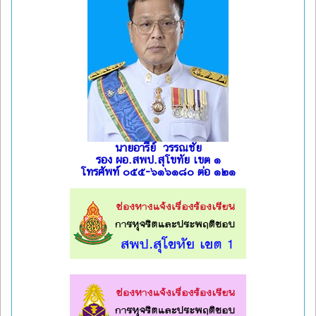
นายอารีย์ วรรณชัย
รอง ผอ.สพป.สุโขทัย เขต ๑
โทรศัพท์ ๐๕๕-๖๑๖๑๘๐ ต่อ ๑๒๑
l
l
l
l