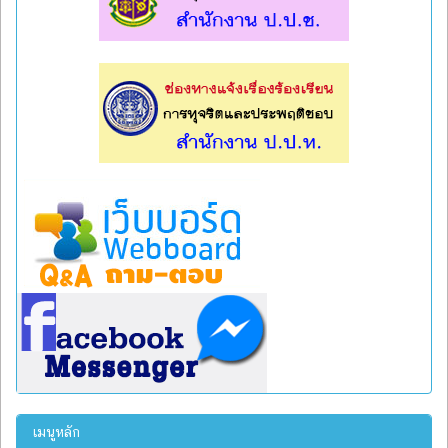
l
l
เมนูหลัก