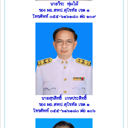
นายวีระ พุ่มไม้
รอง ผอ.สพป.สุโขทัย เขต ๑
โทรศัพท์ ๐๕๕-๖๑๖๑๘๐ ต่อ ๑๐๙
นายสุรสิทธิ์ เกษประสิทธิ์
รอง ผอ.สพป.สุโขทัย เขต ๑
โทรศัพท์ ๐๕๕-๖๑๖๑๘๐ ต่อ ๑๐๖