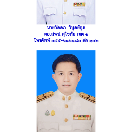
นายวัลลภ วิบูลย์กูล
ผอ.สพป.สุโขทัย เขต ๑
โทรศัพท์ ๐๕๕-๖๑๖๑๘๐ ต่อ ๑๐๒