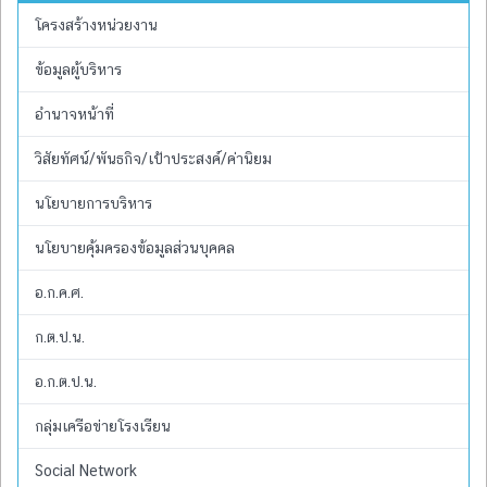
โครงสร้างหน่วยงาน
ข้อมูลผู้บริหาร
อำนาจหน้าที่
วิสัยทัศน์/พันธกิจ/เป้าประสงค์/ค่านิยม
นโยบายการบริหาร
นโยบายคุ้มครองข้อมูลส่วนบุคคล
อ.ก.ค.ศ.
ก.ต.ป.น.
อ.ก.ต.ป.น.
กลุ่มเครือข่ายโรงเรียน
Social Network