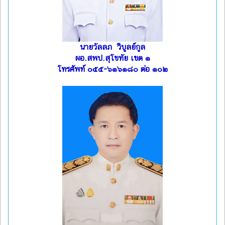
นายวัลลภ วิบูลย์กูล
ผอ.สพป.สุโขทัย เขต ๑
โทรศัพท์ ๐๕๕-๖๑๖๑๘๐ ต่อ ๑๐๒