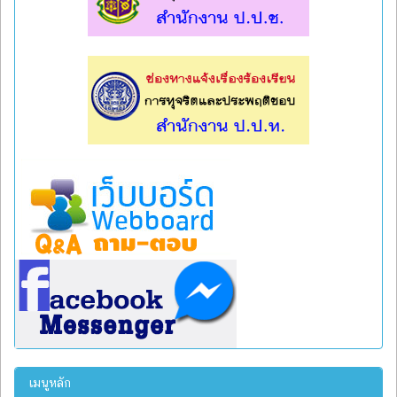
l
l
เมนูหลัก