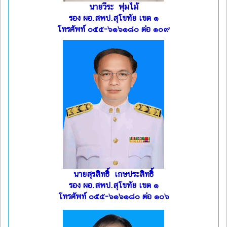
นายวีระ พุ่มไม้
รอง ผอ.สพป.สุโขทัย เขต ๑
โทรศัพท์ ๐๕๕-๖๑๖๑๘๐ ต่อ ๑๐๙
นายสุรสิทธิ์ เกษประสิทธิ์
รอง ผอ.สพป.สุโขทัย เขต ๑
โทรศัพท์ ๐๕๕-๖๑๖๑๘๐ ต่อ ๑๐๖