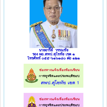
นายอารีย์ วรรณชัย
รอง ผอ.สพป.สุโขทัย เขต ๑
โทรศัพท์ ๐๕๕-๖๑๖๑๘๐ ต่อ ๑๒๑
l
l
l
l