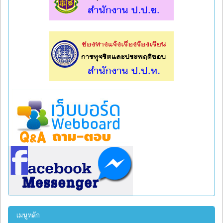
l
l
เมนูหลัก