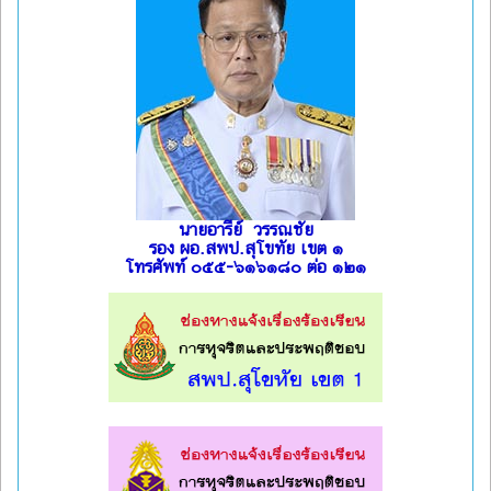
นายอารีย์ วรรณชัย
รอง ผอ.สพป.สุโขทัย เขต ๑
โทรศัพท์ ๐๕๕-๖๑๖๑๘๐ ต่อ ๑๒๑
l
l
l
l