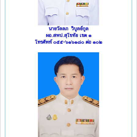
นายวัลลภ วิบูลย์กูล
ผอ.สพป.สุโขทัย เขต ๑
โทรศัพท์ ๐๕๕-๖๑๖๑๘๐ ต่อ ๑๐๒