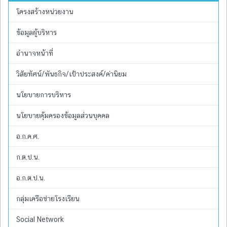
โครงสร้างหน่วยงาน
ข้อมูลผู้บริหาร
อำนาจหน้าที่
วิสัยทัศน์/พันธกิจ/เป้าประสงค์/ค่านิยม
นโยบายการบริหาร
นโยบายคุ้มครองข้อมูลส่วนบุคคล
อ.ก.ค.ศ.
ก.ต.ป.น.
อ.ก.ต.ป.น.
กลุ่มเครือข่ายโรงเรียน
Social Network