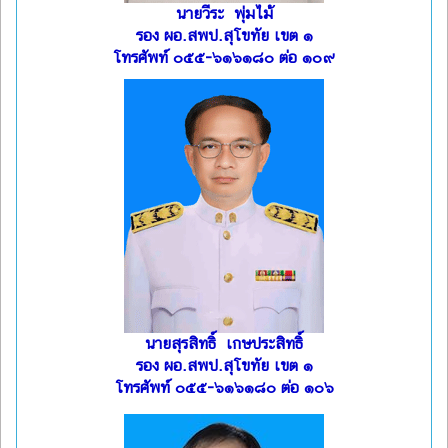
นายวีระ พุ่มไม้
รอง ผอ.สพป.สุโขทัย เขต ๑
โทรศัพท์ ๐๕๕-๖๑๖๑๘๐ ต่อ ๑๐๙
นายสุรสิทธิ์ เกษประสิทธิ์
รอง ผอ.สพป.สุโขทัย เขต ๑
โทรศัพท์ ๐๕๕-๖๑๖๑๘๐ ต่อ ๑๐๖