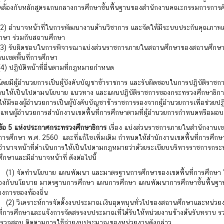
คล้องกับหลักสูตรแกนกลางการศึกษาขั้นพื้นฐานของสำนักงานคณะกรรมการการศึ
นาจหน้าที่ในการพัฒนางานด้านวิชาการ และจัดให้มีระบบประกันคุณภาพ
กษา ร่วมกับสถานศึกษา
ับผิดชอบในการพิจารณาแบ่งส่วนราชการภายในสถานศึกษาของสถานศึกษ
นเขตพื้นที่การศึกษา
ิบัติหน้าที่อื่นตามที่กฎหมายกำหนด
ู้อำนวยการเป็นผู้บังคับบัญชาข้าราชการ และรับผิดชอบในการปฏิบัติราชก
านให้เป็นไปตามนโยบาย แนวทาง และแผนปฏิบัติราชการของกระทรวงศึกษาธิกา
้มีรองผู้อำนวยการเป็นผู้บังคับบัญชาข้าราชการรองจากผู้อำนวยการเพื่อช่วยปฏิ
แทนผู้อำนวยการสำนักงานเขตพื้นที่การศึกษาตามที่ผู้อำนวยการกำหนดหรือมอ
ข้อ 5 แห่งประกาศกระทรวงศึกษาธิการ
เรื่อง แบ่งส่วนราชการภายในสำนักงานเขตพ
การศึกษา พ.ศ. 2560 และที่แก้ไขเพิ่มเติม กำหนดให้สำนักงานเขตพื้นที่การศึกษ
อำนาจหน้าที่ดำเนินการให้เป็นไปตามกฎหมายว่าด้วยระเบียบบริหารราชการกระ
ศึกษาและมีอำนาจหน้าที่ ดังต่อไปนี้
ัดทำนโยบาย แผนพัฒนา และมาตรฐานการศึกษาของเขตพื้นที่การศึกษา ใ
องกับนโยบาย มาตรฐานการศึกษา แผนการศึกษา แผนพัฒนาการศึกษาขั้นพื้นฐ
องการของท้องถิ่น
เคราะห์การจัดตั้งงบประมาณเงินอุดหนุนทั่วไปของสถานศึกษาและหน่วย
ที่การศึกษาและแจ้งการจัดสรรงบประมาณที่ได้รับให้หน่วยงานข้างต้นรับทราบ รว
ตรวจสอบ ติดตามการใช้จ่ายงบประมาณของหน่วยงานดังกล่าว