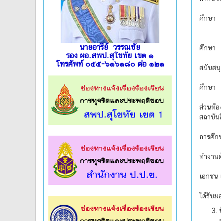
(3) ปร
ศึกษา
(4) กำ
(5) ศึ
นายอารีย์ วรรณชัย
ศึกษา
รอง ผอ.สพป.สุโขทัย เขต ๑
(6) ปร
โทรศัพท์ ๐๕๕-๖๑๖๑๘๐ ต่อ ๑๒๑
สนับสน
(7) จ
ศึกษา
(8) ป
l
l
ส่วนท้
สถาบันอ
(9) ดำ
การศึก
(10) 
ทำงานด
l
l
(11) ป
เอกชน 
(12) ปฏ
ได้รับ
l
l