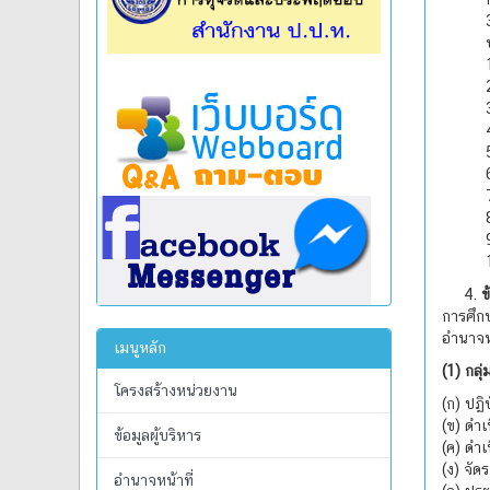
4.
ข
การศึกษ
อำนาจหน้
เมนูหลัก
(1) กลุ
โครงสร้างหน่วยงาน
(ก) ปฏิ
(ข) ดำเ
ข้อมูลผู้บริหาร
(ค) ดำเ
(ง) จั
อำนาจหน้าที่