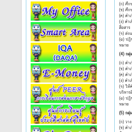
(ก) ศึก
(ข) ศึก
(ค) ดำ
(ง) ดำ
สื่อสาร
(จ) ส่
(ฉ) ปฏิ
หมาย
(4) กลุ
(ก) ดำเ
(ข) ดำเ
(ค) ดำเ
(ง) ดำเ
(จ) ให้
บริหารส
(ฉ) ปฏิ
หมาย
(5) กลุ
(ก) วา
(ข) ดำ