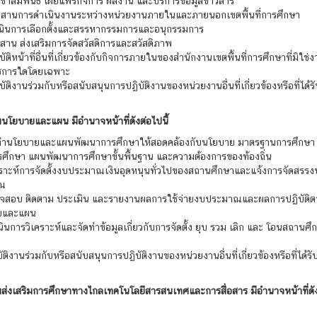
ชาสัมพันธ์ เผยแพร่กิจการ ผลงาน และบริการข้อมูลข่าวสาร
ะสานการดำเนินงานระหว่างหน่วยงานภายในและภายนอกเขตพื้นที่การศึกษา
เนินการเลือกตั้งและสรรหากรรมการและอนุกรรมการ
สาน ส่งเสริมการจัดสวัสดิการและสวัสดิภาพ
บัติหน้าที่อื่นที่เกี่ยวข้องกับกิจการภายในของสำนักงานเขตพื้นที่การศึกษาที่มิใช่
ชการใดโดยเฉพาะ
บัติงานร่วมกับหรือสนับสนุนการปฏิบัติงานของหน่วยงานอื่นที่เกี่ยวข้องหรือที่ได้
่มนโยบายและแผน มีอำนาจหน้าที่ดังต่อไปนี้
ดทำนโยบายและแผนพัฒนาการศึกษาให้สอดคล้องกับนโยบาย มาตรฐานการศึกษา
ศึกษา แผนพัฒนาการศึกษาขั้นพื้นฐาน และความต้องการของท้องถิ่น
เคราะห์การจัดตั้งงบประมาณเงินอุดหนุนทั่วไปของสถานศึกษาและแจ้งการจัดสรรง
ณ
วจสอบ ติดตาม ประเมิน และรายงานผลการใช้จ่ายงบประมาณและผลการปฏิบัติต
ยและแผน
นินการวิเคราะห์และจัดทำข้อมูลเกี่ยวกับการจัดตั้ง ยุบ รวม เลิก และ โอนสถานศึก
บัติงานร่วมกับหรือสนับสนุนการปฏิบัติงานของหน่วยงานอื่นที่เกี่ยวข้องหรือที่ได้ร
่มส่งเสริมการศึกษาทางไกลเทคโนโลยีสารสนเทศและการสื่อสาร มีอำนาจหน้าที่ดั
นี้