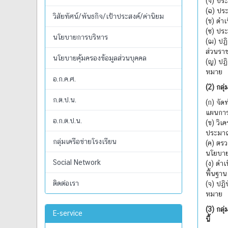
(จ) ประ
(ฉ) ปร
วิสัยทัศน์/พันธกิจ/เป้าประสงค์/ค่านิยม
(ช) ดำ
(ซ) ประ
นโยบายการบริหาร
(ฌ) ปฏิ
ส่วนรา
นโยบายคุ้มครองข้อมูลส่วนบุคคล
(ญ) ปฏิ
หมาย
อ.ก.ค.ศ.
(2) กลุ
ก.ต.ป.น.
(ก) จั
แผนการ
อ.ก.ต.ป.น.
(ข) วิ
ประมา
กลุ่มเครือข่ายโรงเรียน
(ค) ตร
นโยบา
Social Network
(ง) ดำเ
พื้นฐาน
ติดต่อเรา
(จ) ปฏิ
หมาย
(3) กลุ
E-service