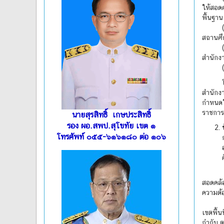
ให้สอด
พื้นฐาน
(2) อำ
สถานศึ
(3) ร
สำนักงา
(4) ปฏ
โดยมีผ
สำนักง
กำหนดให
ราชการ
นายสุรสิทธิ์ เกษประสิทธิ์
รอง ผอ.สพป.สุโขทัย เขต ๑
โทรศัพท์ ๐๕๕-๖๑๖๑๘๐ ต่อ ๑๐๖
(1) จ
สอดคล้
ความต้
(2) วิ
เขตพื้น
กำกับ 