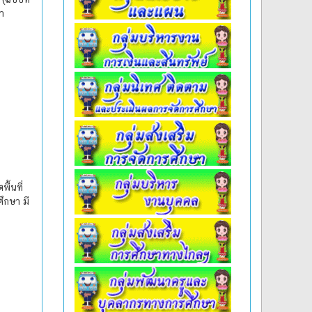
ษา
ื้นที่
ึกษา มี