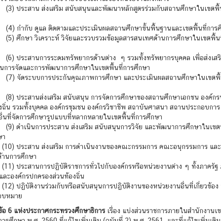
ะสาน ส่งเสริม สนับสนุนและพัฒนาหลักสูตรร่วมกับสถานศึกษาในเขตพื้น
กับ ดูแล ติดตามและประเมินผลสถานศึกษาขั้นพื้นฐานและเขตพื้นที่การศ
กษา วิเคราะห์ วิจัยและรวบรวมข้อมูลสารสนเทศด้านการศึกษาในเขตพื้นท
ะสานการระดมทรัพยากรด้านต่าง ๆ รวมทั้งทรัพยากรบุคคล เพื่อส่งเสร
ุนการจัดและการพัฒนาการศึกษาในเขตพื้นที่การศึกษา
ัดระบบการประกันคุณภาพการศึกษา และประเมินผลสถานศึกษาในเขตพื้น
ระสานส่งเสริม สนับสนุน การจัดการศึกษาของสถานศึกษาเอกชน องค์กร
องถิ่น รวมทั้งบุคคล องค์กรชุมชน องค์กรวิชาชีพ สถาบันศาสนา สถานประกอบการ
ื่นที่จัดการศึกษารูปแบบที่หลากหลายในเขตพื้นที่การศึกษา
เนินการประสาน ส่งเสริม สนับสนุนการวิจัย และพัฒนาการศึกษาในเขตพื้
ษา
ประสาน ส่งเสริม การดำเนินงานของคณะกรรมการ คณะอนุกรรมการ แล
้านการศึกษา
ระสานการปฏิบัติราชการทั่วไปกับองค์กรหรือหน่วยงานต่าง ๆ ทั้งภาครัฐ
และองค์กรปกครองส่วนท้องถิ่น
ิบัติงานร่วมกับหรือสนับสนุนการปฏิบัติงานของหน่วยงานอื่นที่เกี่ยวข้อง หร
มอบหมาย
ข้อ 6 แห่งประกาศกระทรวงศึกษาธิการ
เรื่อง แบ่งส่วนราชการภายในสำนักงานเขตพ
การศึกษา พ.ศ. 2560 ที่แก้ไขเพิ่มเติม (ฉบับที่ 2) พ.ศ. 2561 และที่แก้ไขเพิ่มเติม 