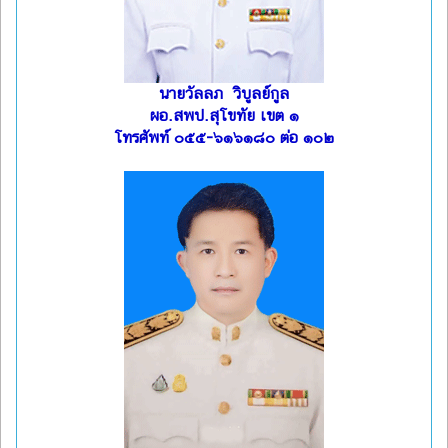
นายวัลลภ วิบูลย์กูล
ผอ.สพป.สุโขทัย เขต ๑
โทรศัพท์ ๐๕๕-๖๑๖๑๘๐ ต่อ ๑๐๒