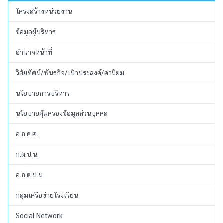
โครงสร้างหน่วยงาน
ข้อมูลผู้บริหาร
อำนาจหน้าที่
วิสัยทัศน์/พันธกิจ/เป้าประสงค์/ค่านิยม
นโยบายการบริหาร
นโยบายคุ้มครองข้อมูลส่วนบุคคล
อ.ก.ค.ศ.
ก.ต.ป.น.
อ.ก.ต.ป.น.
กลุ่มเครือข่ายโรงเรียน
Social Network