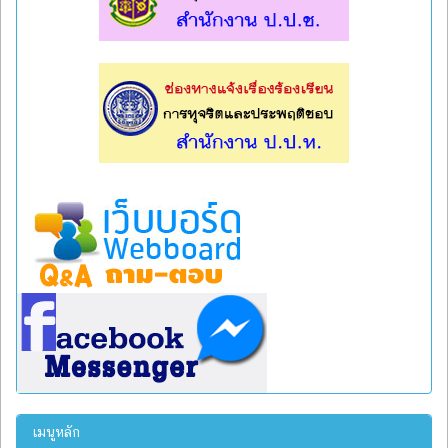
l
l
เมนูหลัก