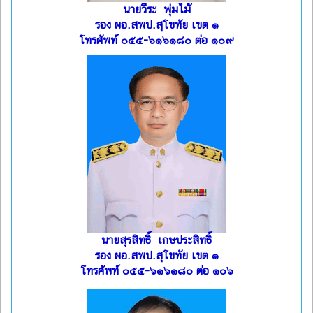
นายวีระ พุ่มไม้
รอง ผอ.สพป.สุโขทัย เขต ๑
โทรศัพท์ ๐๕๕-๖๑๖๑๘๐ ต่อ ๑๐๙
นายสุรสิทธิ์ เกษประสิทธิ์
รอง ผอ.สพป.สุโขทัย เขต ๑
โทรศัพท์ ๐๕๕-๖๑๖๑๘๐ ต่อ ๑๐๖