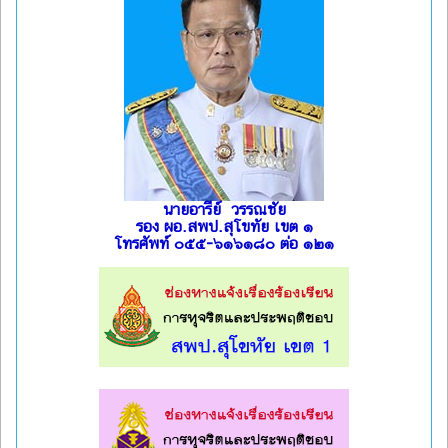
นายอารีย์ วรรณชัย
รอง ผอ.สพป.สุโขทัย เขต ๑
โทรศัพท์ ๐๕๕-๖๑๖๑๘๐ ต่อ ๑๒๑
l
l
l
l