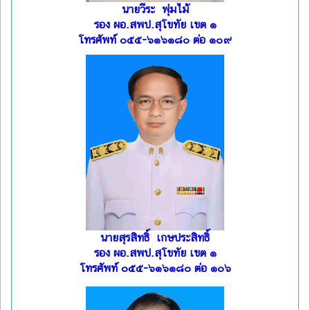
นายวีระ พุ่มไม้
รอง ผอ.สพป.สุโขทัย เขต ๑
โทรศัพท์ ๐๕๕-๖๑๖๑๘๐ ต่อ ๑๐๙
นายสุรสิทธิ์ เกษประสิทธิ์
รอง ผอ.สพป.สุโขทัย เขต ๑
โทรศัพท์ ๐๕๕-๖๑๖๑๘๐ ต่อ ๑๐๖