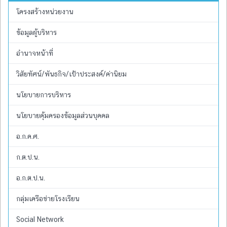
โครงสร้างหน่วยงาน
ข้อมูลผู้บริหาร
อำนาจหน้าที่
วิสัยทัศน์/พันธกิจ/เป้าประสงค์/ค่านิยม
นโยบายการบริหาร
นโยบายคุ้มครองข้อมูลส่วนบุคคล
อ.ก.ค.ศ.
ก.ต.ป.น.
อ.ก.ต.ป.น.
กลุ่มเครือข่ายโรงเรียน
Social Network