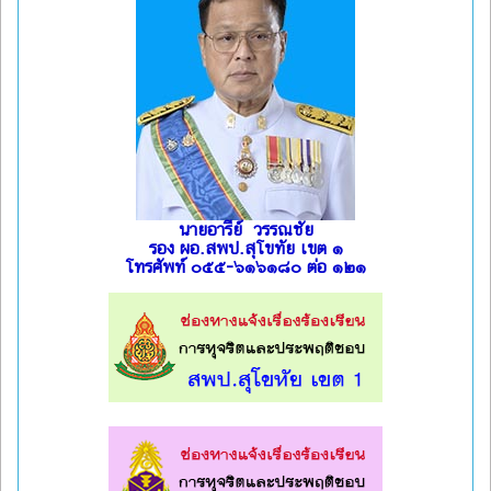
นายอารีย์ วรรณชัย
รอง ผอ.สพป.สุโขทัย เขต ๑
โทรศัพท์ ๐๕๕-๖๑๖๑๘๐ ต่อ ๑๒๑
l
l
l
l