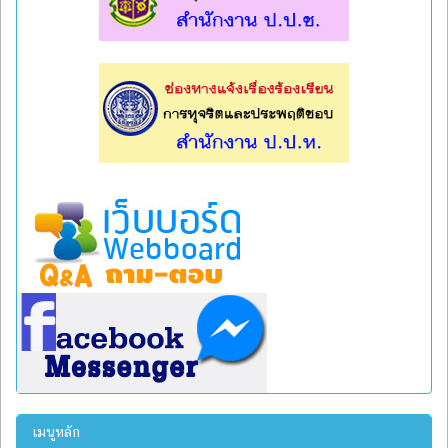
l
l
เมนูหลัก