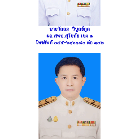
นายวัลลภ วิบูลย์กูล
ผอ.สพป.สุโขทัย เขต ๑
โทรศัพท์ ๐๕๕-๖๑๖๑๘๐ ต่อ ๑๐๒