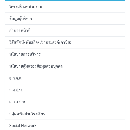
โครงสร้างหน่วยงาน
ข้อมูลผู้บริหาร
อำนาจหน้าที่
วิสัยทัศน์/พันธกิจ/เป้าประสงค์/ค่านิยม
นโยบายการบริหาร
นโยบายคุ้มครองข้อมูลส่วนบุคคล
อ.ก.ค.ศ.
ก.ต.ป.น.
อ.ก.ต.ป.น.
กลุ่มเครือข่ายโรงเรียน
Social Network