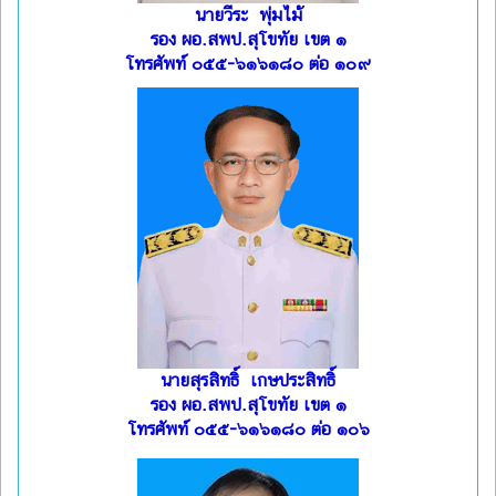
นายวีระ พุ่มไม้
รอง ผอ.สพป.สุโขทัย เขต ๑
โทรศัพท์ ๐๕๕-๖๑๖๑๘๐ ต่อ ๑๐๙
นายสุรสิทธิ์ เกษประสิทธิ์
รอง ผอ.สพป.สุโขทัย เขต ๑
โทรศัพท์ ๐๕๕-๖๑๖๑๘๐ ต่อ ๑๐๖