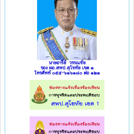
นายอารีย์ วรรณชัย
รอง ผอ.สพป.สุโขทัย เขต ๑
โทรศัพท์ ๐๕๕-๖๑๖๑๘๐ ต่อ ๑๒๑
l
l
l
l