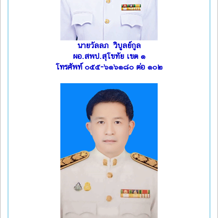
นายวัลลภ วิบูลย์กูล
ผอ.สพป.สุโขทัย เขต ๑
โทรศัพท์ ๐๕๕-๖๑๖๑๘๐ ต่อ ๑๐๒