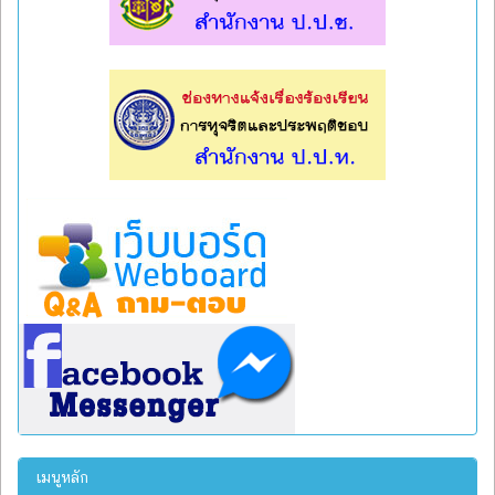
l
l
เมนูหลัก