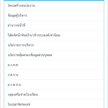
โครงสร้างหน่วยงาน
ข้อมูลผู้บริหาร
อำนาจหน้าที่
วิสัยทัศน์/พันธกิจ/เป้าประสงค์/ค่านิยม
นโยบายการบริหาร
นโยบายคุ้มครองข้อมูลส่วนบุคคล
อ.ก.ค.ศ.
ก.ต.ป.น.
อ.ก.ต.ป.น.
กลุ่มเครือข่ายโรงเรียน
Social Network