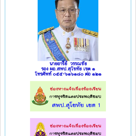
นายอารีย์ วรรณชัย
รอง ผอ.สพป.สุโขทัย เขต ๑
โทรศัพท์ ๐๕๕-๖๑๖๑๘๐ ต่อ ๑๒๑
l
l
l
l