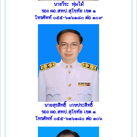
นายวีระ พุ่มไม้
รอง ผอ.สพป.สุโขทัย เขต ๑
โทรศัพท์ ๐๕๕-๖๑๖๑๘๐ ต่อ ๑๐๙
นายสุรสิทธิ์ เกษประสิทธิ์
รอง ผอ.สพป.สุโขทัย เขต ๑
โทรศัพท์ ๐๕๕-๖๑๖๑๘๐ ต่อ ๑๐๖