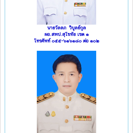
นายวัลลภ วิบูลย์กูล
ผอ.สพป.สุโขทัย เขต ๑
โทรศัพท์ ๐๕๕-๖๑๖๑๘๐ ต่อ ๑๐๒