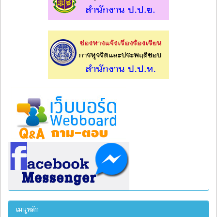
l
l
เมนูหลัก