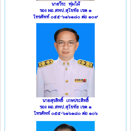
นายวีระ พุ่มไม้
รอง ผอ.สพป.สุโขทัย เขต ๑
โทรศัพท์ ๐๕๕-๖๑๖๑๘๐ ต่อ ๑๐๙
นายสุรสิทธิ์ เกษประสิทธิ์
รอง ผอ.สพป.สุโขทัย เขต ๑
โทรศัพท์ ๐๕๕-๖๑๖๑๘๐ ต่อ ๑๐๖