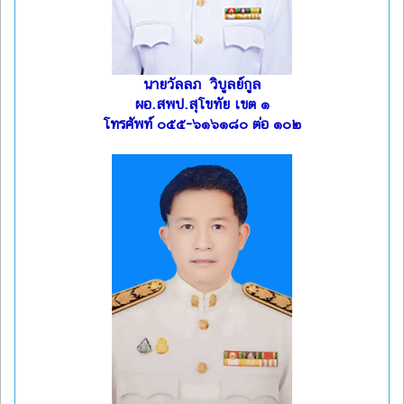
นายวัลลภ วิบูลย์กูล
ผอ.สพป.สุโขทัย เขต ๑
โทรศัพท์ ๐๕๕-๖๑๖๑๘๐ ต่อ ๑๐๒