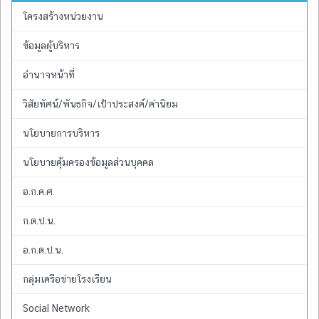
โครงสร้างหน่วยงาน
ข้อมูลผู้บริหาร
อำนาจหน้าที่
วิสัยทัศน์/พันธกิจ/เป้าประสงค์/ค่านิยม
นโยบายการบริหาร
นโยบายคุ้มครองข้อมูลส่วนบุคคล
อ.ก.ค.ศ.
ก.ต.ป.น.
อ.ก.ต.ป.น.
กลุ่มเครือข่ายโรงเรียน
Social Network