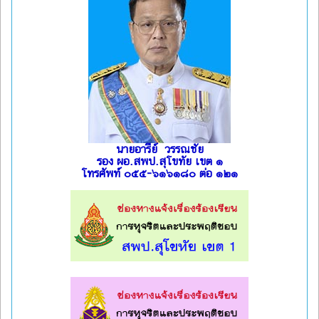
นายอารีย์ วรรณชัย
รอง ผอ.สพป.สุโขทัย เขต ๑
โทรศัพท์ ๐๕๕-๖๑๖๑๘๐ ต่อ ๑๒๑
l
l
l
l