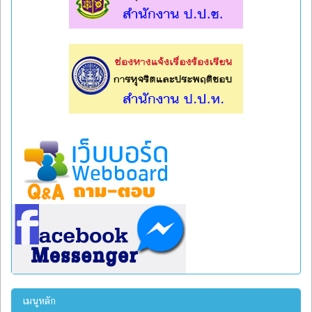
l
l
เมนูหลัก