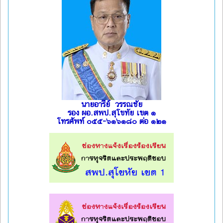
นายอารีย์ วรรณชัย
รอง ผอ.สพป.สุโขทัย เขต ๑
โทรศัพท์ ๐๕๕-๖๑๖๑๘๐ ต่อ ๑๒๑
l
l
l
l