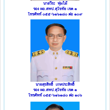
นายวีระ พุ่มไม้
รอง ผอ.สพป.สุโขทัย เขต ๑
โทรศัพท์ ๐๕๕-๖๑๖๑๘๐ ต่อ ๑๐๙
นายสุรสิทธิ์ เกษประสิทธิ์
รอง ผอ.สพป.สุโขทัย เขต ๑
โทรศัพท์ ๐๕๕-๖๑๖๑๘๐ ต่อ ๑๐๖