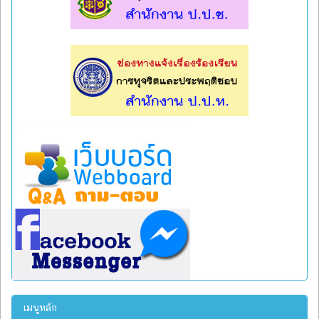
l
l
เมนูหลัก