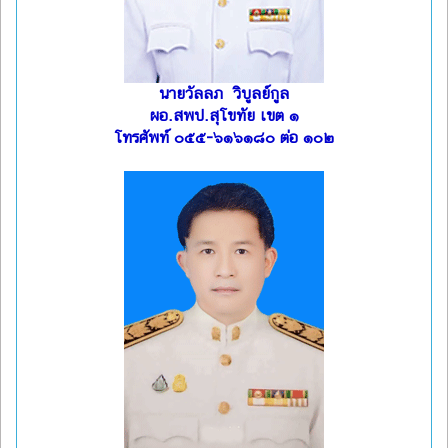
นายวัลลภ วิบูลย์กูล
ผอ.สพป.สุโขทัย เขต ๑
โทรศัพท์ ๐๕๕-๖๑๖๑๘๐ ต่อ ๑๐๒