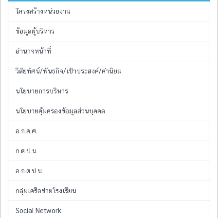
โครงสร้างหน่วยงาน
ข้อมูลผู้บริหาร
อำนาจหน้าที่
วิสัยทัศน์/พันธกิจ/เป้าประสงค์/ค่านิยม
นโยบายการบริหาร
นโยบายคุ้มครองข้อมูลส่วนบุคคล
อ.ก.ค.ศ.
ก.ต.ป.น.
อ.ก.ต.ป.น.
กลุ่มเครือข่ายโรงเรียน
Social Network