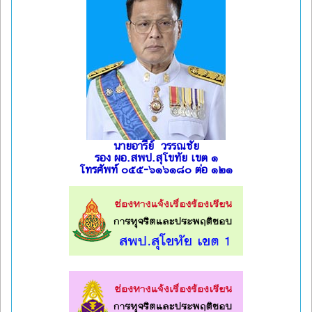
นายอารีย์ วรรณชัย
รอง ผอ.สพป.สุโขทัย เขต ๑
โทรศัพท์ ๐๕๕-๖๑๖๑๘๐ ต่อ ๑๒๑
l
l
l
l