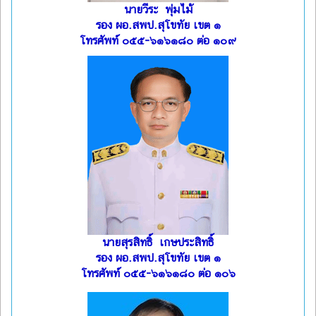
นายวีระ พุ่มไม้
รอง ผอ.สพป.สุโขทัย เขต ๑
โทรศัพท์ ๐๕๕-๖๑๖๑๘๐ ต่อ ๑๐๙
นายสุรสิทธิ์ เกษประสิทธิ์
รอง ผอ.สพป.สุโขทัย เขต ๑
โทรศัพท์ ๐๕๕-๖๑๖๑๘๐ ต่อ ๑๐๖