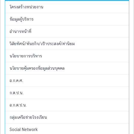
โครงสร้างหน่วยงาน
ข้อมูลผู้บริหาร
อำนาจหน้าที่
วิสัยทัศน์/พันธกิจ/เป้าประสงค์/ค่านิยม
นโยบายการบริหาร
นโยบายคุ้มครองข้อมูลส่วนบุคคล
อ.ก.ค.ศ.
ก.ต.ป.น.
อ.ก.ต.ป.น.
กลุ่มเครือข่ายโรงเรียน
Social Network