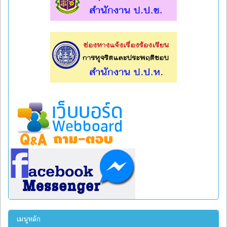
l
l
เมนูหลัก