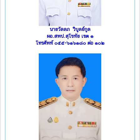
นายวัลลภ วิบูลย์กูล
ผอ.สพป.สุโขทัย เขต ๑
โทรศัพท์ ๐๕๕-๖๑๖๑๘๐ ต่อ ๑๐๒