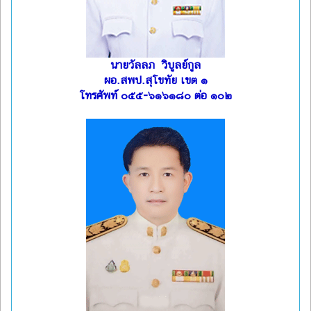
นายวัลลภ วิบูลย์กูล
ผอ.สพป.สุโขทัย เขต ๑
โทรศัพท์ ๐๕๕-๖๑๖๑๘๐ ต่อ ๑๐๒