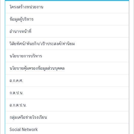
โครงสร้างหน่วยงาน
ข้อมูลผู้บริหาร
อำนาจหน้าที่
วิสัยทัศน์/พันธกิจ/เป้าประสงค์/ค่านิยม
นโยบายการบริหาร
นโยบายคุ้มครองข้อมูลส่วนบุคคล
อ.ก.ค.ศ.
ก.ต.ป.น.
อ.ก.ต.ป.น.
กลุ่มเครือข่ายโรงเรียน
Social Network