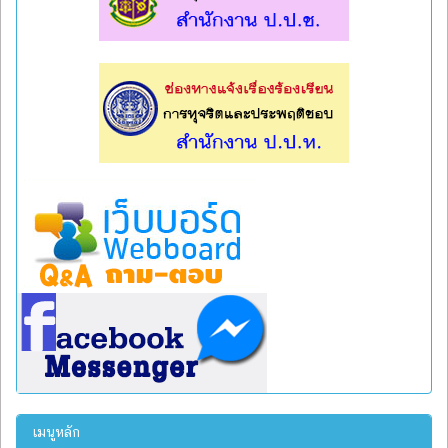
l
l
เมนูหลัก