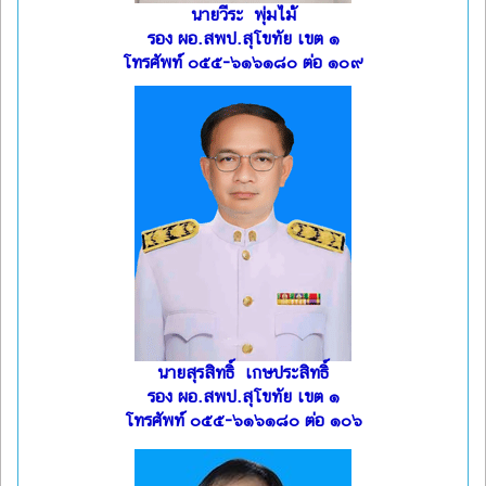
นายวีระ พุ่มไม้
รอง ผอ.สพป.สุโขทัย เขต ๑
โทรศัพท์ ๐๕๕-๖๑๖๑๘๐ ต่อ ๑๐๙
นายสุรสิทธิ์ เกษประสิทธิ์
รอง ผอ.สพป.สุโขทัย เขต ๑
โทรศัพท์ ๐๕๕-๖๑๖๑๘๐ ต่อ ๑๐๖