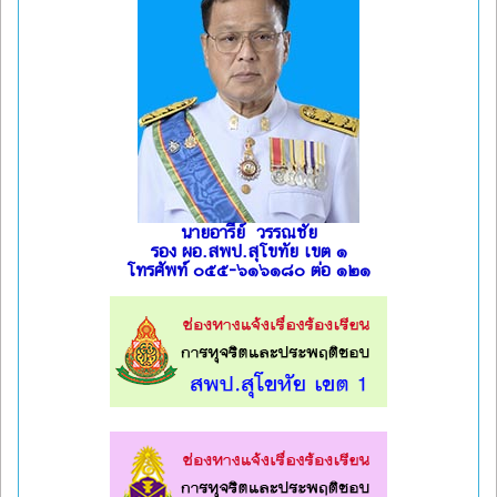
นายอารีย์ วรรณชัย
รอง ผอ.สพป.สุโขทัย เขต ๑
โทรศัพท์ ๐๕๕-๖๑๖๑๘๐ ต่อ ๑๒๑
l
l
l
l