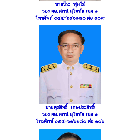
นายวีระ พุ่มไม้
รอง ผอ.สพป.สุโขทัย เขต ๑
โทรศัพท์ ๐๕๕-๖๑๖๑๘๐ ต่อ ๑๐๙
นายสุรสิทธิ์ เกษประสิทธิ์
รอง ผอ.สพป.สุโขทัย เขต ๑
โทรศัพท์ ๐๕๕-๖๑๖๑๘๐ ต่อ ๑๐๖