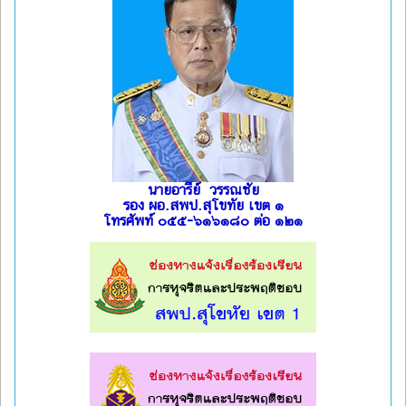
นายอารีย์ วรรณชัย
รอง ผอ.สพป.สุโขทัย เขต ๑
โทรศัพท์ ๐๕๕-๖๑๖๑๘๐ ต่อ ๑๒๑
l
l
l
l