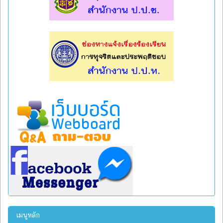
l
l
เมนูหลัก