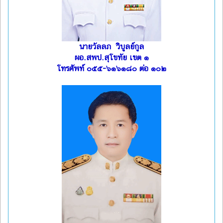
นายวัลลภ วิบูลย์กูล
ผอ.สพป.สุโขทัย เขต ๑
โทรศัพท์ ๐๕๕-๖๑๖๑๘๐ ต่อ ๑๐๒