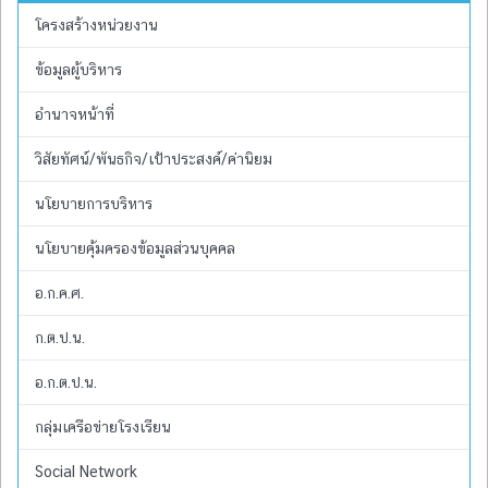
โครงสร้างหน่วยงาน
ข้อมูลผู้บริหาร
อำนาจหน้าที่
วิสัยทัศน์/พันธกิจ/เป้าประสงค์/ค่านิยม
นโยบายการบริหาร
นโยบายคุ้มครองข้อมูลส่วนบุคคล
อ.ก.ค.ศ.
ก.ต.ป.น.
อ.ก.ต.ป.น.
กลุ่มเครือข่ายโรงเรียน
Social Network