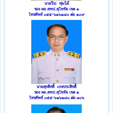
นายวีระ พุ่มไม้
รอง ผอ.สพป.สุโขทัย เขต ๑
โทรศัพท์ ๐๕๕-๖๑๖๑๘๐ ต่อ ๑๐๙
นายสุรสิทธิ์ เกษประสิทธิ์
รอง ผอ.สพป.สุโขทัย เขต ๑
โทรศัพท์ ๐๕๕-๖๑๖๑๘๐ ต่อ ๑๐๖