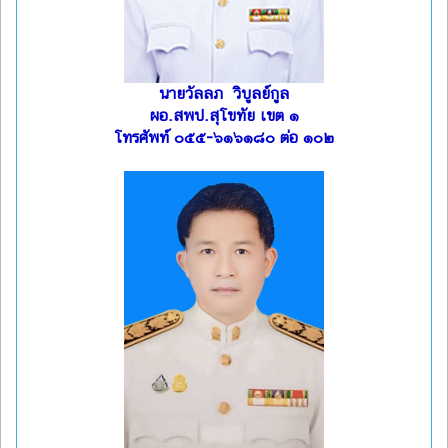
นายวัลลภ วิบูลย์กูล
ผอ.สพป.สุโขทัย เขต ๑
โทรศัพท์ ๐๕๕-๖๑๖๑๘๐ ต่อ ๑๐๒