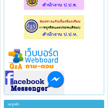
l
l
เมนูหลัก