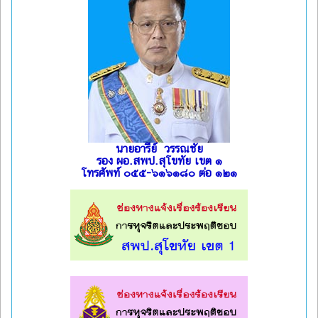
นายอารีย์ วรรณชัย
รอง ผอ.สพป.สุโขทัย เขต ๑
โทรศัพท์ ๐๕๕-๖๑๖๑๘๐ ต่อ ๑๒๑
l
l
l
l