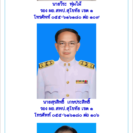
นายวีระ พุ่มไม้
รอง ผอ.สพป.สุโขทัย เขต ๑
โทรศัพท์ ๐๕๕-๖๑๖๑๘๐ ต่อ ๑๐๙
นายสุรสิทธิ์ เกษประสิทธิ์
รอง ผอ.สพป.สุโขทัย เขต ๑
โทรศัพท์ ๐๕๕-๖๑๖๑๘๐ ต่อ ๑๐๖