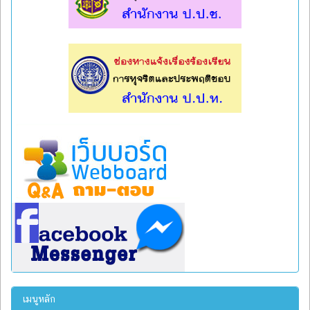
l
l
เมนูหลัก