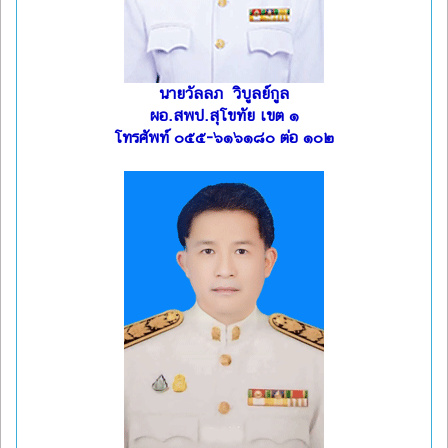
นายวัลลภ วิบูลย์กูล
ผอ.สพป.สุโขทัย เขต ๑
โทรศัพท์ ๐๕๕-๖๑๖๑๘๐ ต่อ ๑๐๒