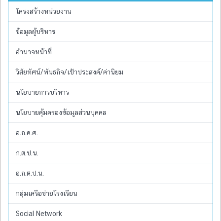
โครงสร้างหน่วยงาน
ข้อมูลผู้บริหาร
อำนาจหน้าที่
วิสัยทัศน์/พันธกิจ/เป้าประสงค์/ค่านิยม
นโยบายการบริหาร
นโยบายคุ้มครองข้อมูลส่วนบุคคล
อ.ก.ค.ศ.
ก.ต.ป.น.
อ.ก.ต.ป.น.
กลุ่มเครือข่ายโรงเรียน
Social Network