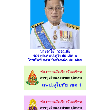
นายอารีย์ วรรณชัย
รอง ผอ.สพป.สุโขทัย เขต ๑
โทรศัพท์ ๐๕๕-๖๑๖๑๘๐ ต่อ ๑๒๑
l
l
l
l