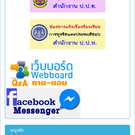
l
l
เมนูหลัก