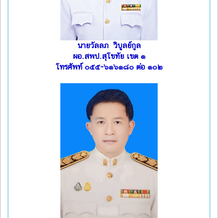
นายวัลลภ วิบูลย์กูล
ผอ.สพป.สุโขทัย เขต ๑
โทรศัพท์ ๐๕๕-๖๑๖๑๘๐ ต่อ ๑๐๒