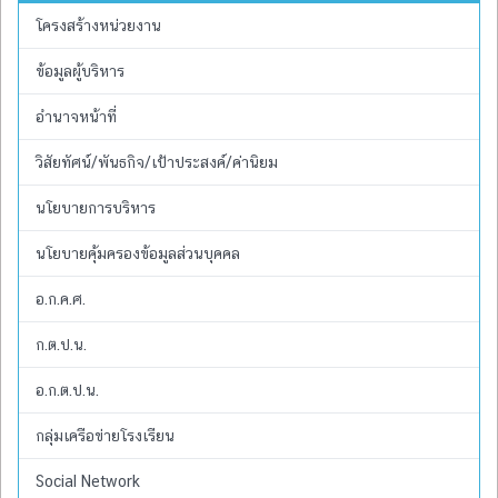
โครงสร้างหน่วยงาน
ข้อมูลผู้บริหาร
อำนาจหน้าที่
วิสัยทัศน์/พันธกิจ/เป้าประสงค์/ค่านิยม
นโยบายการบริหาร
นโยบายคุ้มครองข้อมูลส่วนบุคคล
อ.ก.ค.ศ.
ก.ต.ป.น.
อ.ก.ต.ป.น.
กลุ่มเครือข่ายโรงเรียน
Social Network