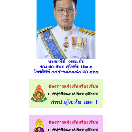
นายอารีย์ วรรณชัย
รอง ผอ.สพป.สุโขทัย เขต ๑
โทรศัพท์ ๐๕๕-๖๑๖๑๘๐ ต่อ ๑๒๑
l
l
l
l