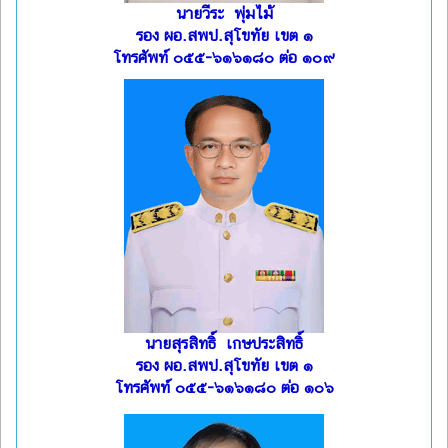
นายวีระ พุ่มไม้
รอง ผอ.สพป.สุโขทัย เขต ๑
โทรศัพท์ ๐๕๕-๖๑๖๑๘๐ ต่อ ๑๐๙
นายสุรสิทธิ์ เกษประสิทธิ์
รอง ผอ.สพป.สุโขทัย เขต ๑
โทรศัพท์ ๐๕๕-๖๑๖๑๘๐ ต่อ ๑๐๖