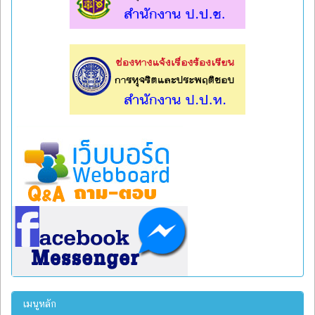
l
l
เมนูหลัก