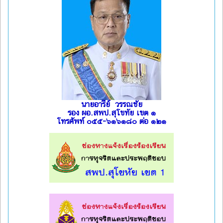
นายอารีย์ วรรณชัย
รอง ผอ.สพป.สุโขทัย เขต ๑
โทรศัพท์ ๐๕๕-๖๑๖๑๘๐ ต่อ ๑๒๑
l
l
l
l