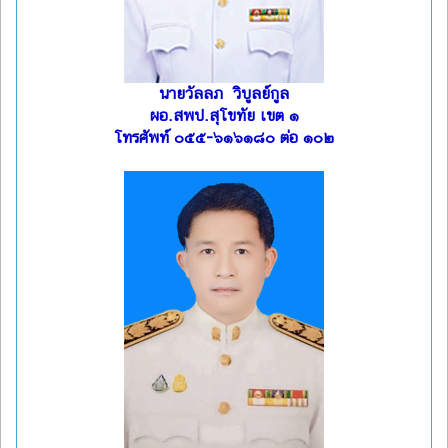
นายวัลลภ วิบูลย์กูล
ผอ.สพป.สุโขทัย เขต ๑
โทรศัพท์ ๐๕๕-๖๑๖๑๘๐ ต่อ ๑๐๒