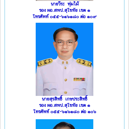
นายวีระ พุ่มไม้
รอง ผอ.สพป.สุโขทัย เขต ๑
โทรศัพท์ ๐๕๕-๖๑๖๑๘๐ ต่อ ๑๐๙
นายสุรสิทธิ์ เกษประสิทธิ์
รอง ผอ.สพป.สุโขทัย เขต ๑
โทรศัพท์ ๐๕๕-๖๑๖๑๘๐ ต่อ ๑๐๖