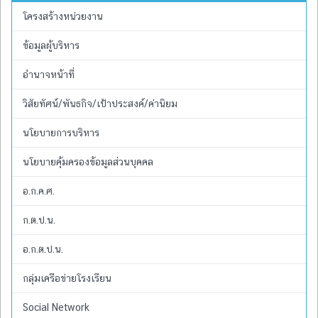
โครงสร้างหน่วยงาน
ข้อมูลผู้บริหาร
อำนาจหน้าที่
วิสัยทัศน์/พันธกิจ/เป้าประสงค์/ค่านิยม
นโยบายการบริหาร
นโยบายคุ้มครองข้อมูลส่วนบุคคล
อ.ก.ค.ศ.
ก.ต.ป.น.
อ.ก.ต.ป.น.
กลุ่มเครือข่ายโรงเรียน
Social Network