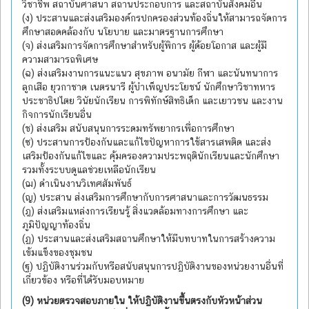
วิชาชีพ สถาบันศาสนา สถานประกอบการ และสถาบันสังคมอื่น
(ง) ประสานและส่งเสริมองค์กรปกครองส่วนท้องถิ่นให้สามารถจัดการ
ศึกษาสอดคล้องกับ นโยบาย และมาตรฐานการศึกษา
(จ) ส่งเสริมการจัดการศึกษาสำหรับผู้พิการ ผู้ด้อยโอกาส และผู้มี
ความสามารถพิเศษ
(ฉ) ส่งเสริมงานการแนะแนว สุขภาพ อนามัย กีฬา และนันทนาการ
ลูกเสือ ยุวกาชาด เนตรนารี ผู้บำเพ็ญประโยชน์ นักศึกษาวิชาทหาร
ประชาธิปไตย วินัยนักเรียน การพิทักษ์สิทธิเด็ก และเยาวชน และงาน
กิจการนักเรียนอื่น
(ช) ส่งเสริม สนับสนุนการระดมทรัพยากรเพื่อการศึกษา
(ซ) ประสานการป้องกันและแก้ไขปัญหาการใช้สารเสพติด และส่ง
เสริมป้องกันแก้ไขและ คุ้มครองความประพฤตินักเรียนและนักศึกษา
รวมทั้งระบบดูแลช่วยเหลือนักเรียน
(ฌ) ดำเนินงานวิเทศสัมพันธ์
(ญ) ประสาน ส่งเสริมการศึกษากับการศาสนาและการวัฒนธรรม
(ฎ) ส่งเสริมแหล่งการเรียนรู้ สิ่งแวดล้อมทางการศึกษา และ
ภูมิปัญญาท้องถิ่น
(ฏ) ประสานและส่งเสริมสถานศึกษาให้มีบทบาทในการสร้างความ
เข้มแข็งของชุมชน
(ฐ) ปฏิบัติงานร่วมกับหรือสนับสนุนการปฏิบัติงานของหน่วยงานอื่นที่
เกี่ยวข้อง หรือที่ได้รับมอบหมาย
(9) หน่วยตรวจสอบภายใน ให้ปฏิบัติงานขึ้นตรงกับหัวหน้าส่วน