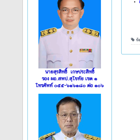
ข้อ
นายสุรสิทธิ์ เกษประสิทธิ์
รอง ผอ.สพป.สุโขทัย เขต ๑
โทรศัพท์ ๐๕๕-๖๑๖๑๘๐ ต่อ ๑๐๖