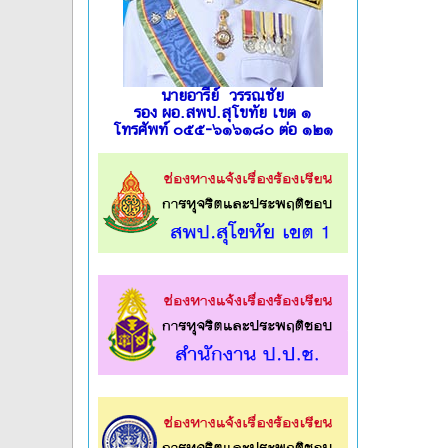
นายอารีย์ วรรณชัย
รอง ผอ.สพป.สุโขทัย เขต ๑
โทรศัพท์ ๐๕๕-๖๑๖๑๘๐ ต่อ ๑๒๑
l
l
l
l
l
l