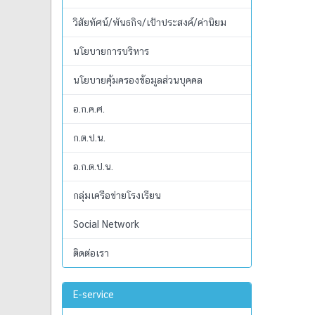
วิสัยทัศน์/พันธกิจ/เป้าประสงค์/ค่านิยม
นโยบายการบริหาร
นโยบายคุ้มครองข้อมูลส่วนบุคคล
อ.ก.ค.ศ.
ก.ต.ป.น.
อ.ก.ต.ป.น.
กลุ่มเครือข่ายโรงเรียน
Social Network
ติดต่อเรา
E-service