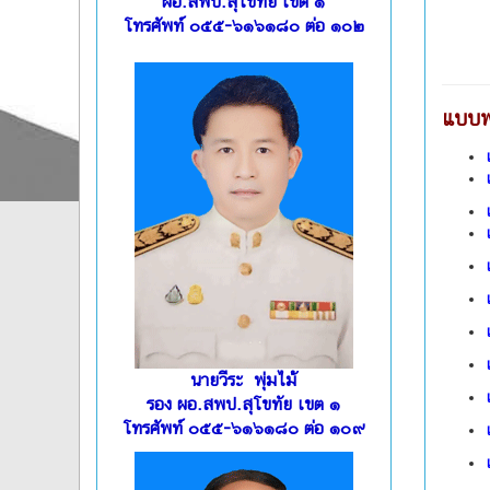
ผอ.สพป.สุโขทัย เขต ๑
โทรศัพท์ ๐๕๕-๖๑๖๑๘๐ ต่อ ๑๐๒
แบบฟ
นายวีระ พุ่มไม้
รอง ผอ.สพป.สุโขทัย เขต ๑
โทรศัพท์ ๐๕๕-๖๑๖๑๘๐ ต่อ ๑๐๙