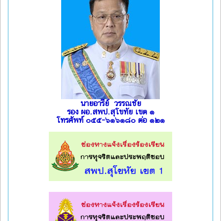
นายอารีย์ วรรณชัย
รอง ผอ.สพป.สุโขทัย เขต ๑
โทรศัพท์ ๐๕๕-๖๑๖๑๘๐ ต่อ ๑๒๑
l
l
l
l