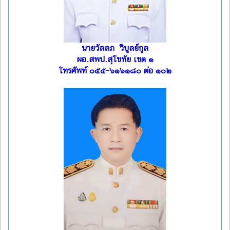
นายวัลลภ วิบูลย์กูล
ผอ.สพป.สุโขทัย เขต ๑
โทรศัพท์ ๐๕๕-๖๑๖๑๘๐ ต่อ ๑๐๒