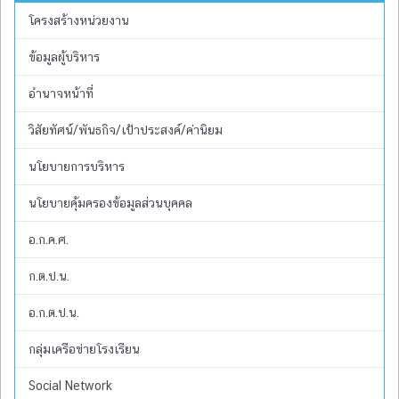
โครงสร้างหน่วยงาน
ข้อมูลผู้บริหาร
อำนาจหน้าที่
วิสัยทัศน์/พันธกิจ/เป้าประสงค์/ค่านิยม
นโยบายการบริหาร
นโยบายคุ้มครองข้อมูลส่วนบุคคล
อ.ก.ค.ศ.
ก.ต.ป.น.
อ.ก.ต.ป.น.
กลุ่มเครือข่ายโรงเรียน
Social Network