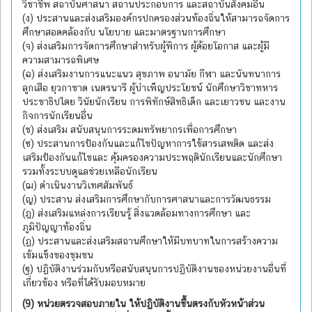
วิชาชีพ สถาบันศาสนา สถานประกอบการ และสถาบันสังคมอื่น
(ง) ประสานและส่งเสริมองค์กรปกครองส่วนท้องถิ่นให้สามารถจัดการ
ศึกษาสอดคล้องกับ นโยบาย และมาตรฐานการศึกษา
(จ) ส่งเสริมการจัดการศึกษาสำหรับผู้พิการ ผู้ด้อยโอกาส และผู้มี
ความสามารถพิเศษ
(ฉ) ส่งเสริมงานการแนะแนว สุขภาพ อนามัย กีฬา และนันทนาการ
ลูกเสือ ยุวกาชาด เนตรนารี ผู้บำเพ็ญประโยชน์ นักศึกษาวิชาทหาร
ประชาธิปไตย วินัยนักเรียน การพิทักษ์สิทธิเด็ก และเยาวชน และงาน
กิจการนักเรียนอื่น
(ช) ส่งเสริม สนับสนุนการระดมทรัพยากรเพื่อการศึกษา
(ซ) ประสานการป้องกันและแก้ไขปัญหาการใช้สารเสพติด และส่ง
เสริมป้องกันแก้ไขและ คุ้มครองความประพฤตินักเรียนและนักศึกษา
รวมทั้งระบบดูแลช่วยเหลือนักเรียน
(ฌ) ดำเนินงานวิเทศสัมพันธ์
(ญ) ประสาน ส่งเสริมการศึกษากับการศาสนาและการวัฒนธรรม
(ฎ) ส่งเสริมแหล่งการเรียนรู้ สิ่งแวดล้อมทางการศึกษา และ
ภูมิปัญญาท้องถิ่น
(ฏ) ประสานและส่งเสริมสถานศึกษาให้มีบทบาทในการสร้างความ
เข้มแข็งของชุมชน
(ฐ) ปฏิบัติงานร่วมกับหรือสนับสนุนการปฏิบัติงานของหน่วยงานอื่นที่
เกี่ยวข้อง หรือที่ได้รับมอบหมาย
(9) หน่วยตรวจสอบภายใน ให้ปฏิบัติงานขึ้นตรงกับหัวหน้าส่วน