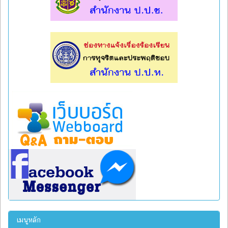
l
l
เมนูหลัก