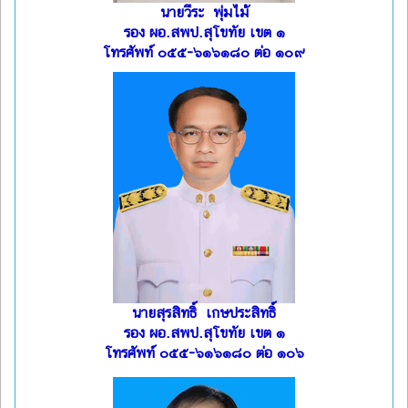
นายวีระ พุ่มไม้
รอง ผอ.สพป.สุโขทัย เขต ๑
โทรศัพท์ ๐๕๕-๖๑๖๑๘๐ ต่อ ๑๐๙
นายสุรสิทธิ์ เกษประสิทธิ์
รอง ผอ.สพป.สุโขทัย เขต ๑
โทรศัพท์ ๐๕๕-๖๑๖๑๘๐ ต่อ ๑๐๖