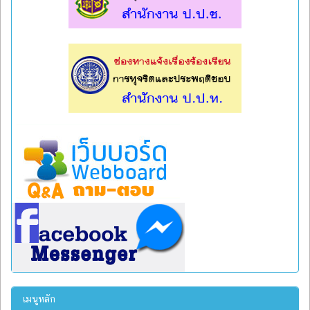
l
l
เมนูหลัก