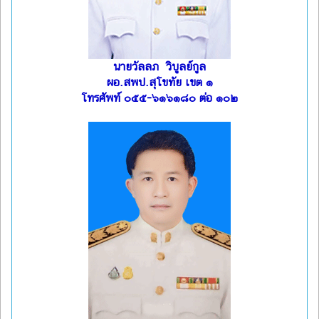
นายวัลลภ วิบูลย์กูล
ผอ.สพป.สุโขทัย เขต ๑
โทรศัพท์ ๐๕๕-๖๑๖๑๘๐ ต่อ ๑๐๒