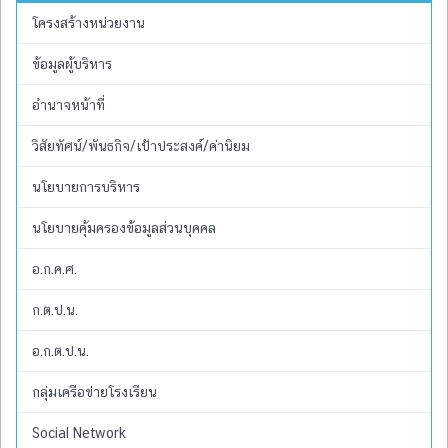
โครงสร้างหน่วยงาน
ข้อมูลผู้บริหาร
อำนาจหน้าที่
วิสัยทัศน์/พันธกิจ/เป้าประสงค์/ค่านิยม
นโยบายการบริหาร
นโยบายคุ้มครองข้อมูลส่วนบุคคล
อ.ก.ค.ศ.
ก.ต.ป.น.
อ.ก.ต.ป.น.
กลุ่มเครือข่ายโรงเรียน
Social Network