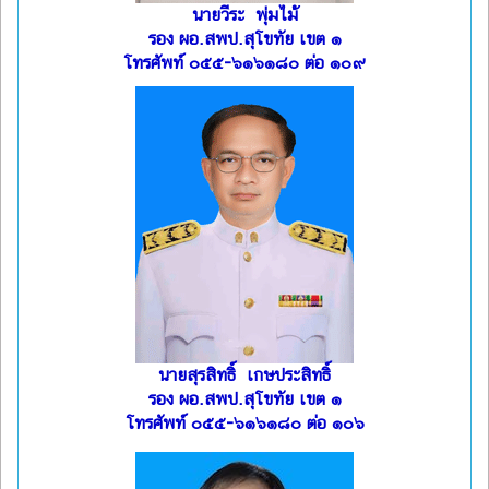
นายวีระ พุ่มไม้
รอง ผอ.สพป.สุโขทัย เขต ๑
โทรศัพท์ ๐๕๕-๖๑๖๑๘๐ ต่อ ๑๐๙
นายสุรสิทธิ์ เกษประสิทธิ์
รอง ผอ.สพป.สุโขทัย เขต ๑
โทรศัพท์ ๐๕๕-๖๑๖๑๘๐ ต่อ ๑๐๖