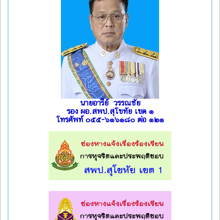
นายอารีย์ วรรณชัย
รอง ผอ.สพป.สุโขทัย เขต ๑
โทรศัพท์ ๐๕๕-๖๑๖๑๘๐ ต่อ ๑๒๑
l
l
l
l